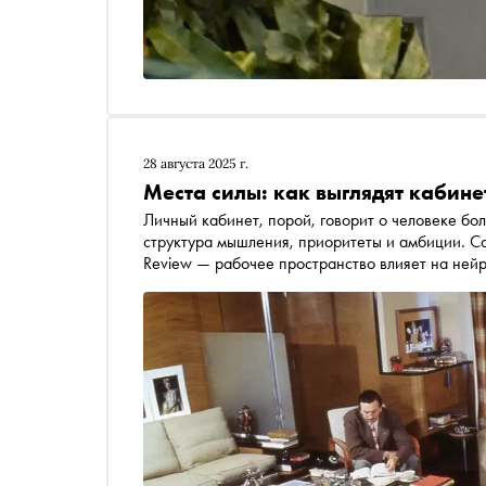
28 августа 2025 г.
Места силы: как выглядят кабине
Личный кабинет, порой, говорит о человеке бо
структура мышления, приоритеты и амбиции. Со
Review — рабочее пространство влияет на ней
когнитивную гибкость. Таким образом, кабинет 
интеллектуального процесса — особенное мест
формируются амбиции. Арт-директор и создател
кабинет к гениям и исследовала их в поисках в
которые отличают среду выдающихся людей