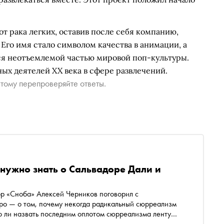
от рака легких, оставив после себя компанию,
 Его имя стало символом качества в анимации, а
ся неотъемлемой частью мировой поп-культуры.
ых деятелей XX века в сфере развлечений.
тому перепроверяйте ответы.
 нужно знать о Сальвадоре Дали и
ор «Сноба» Алексей Черников поговорил с
ро — о том, почему некогда радикальный сюрреализм
но ли назвать последним оплотом сюрреализма ленту
отографии котят и сцены убийств