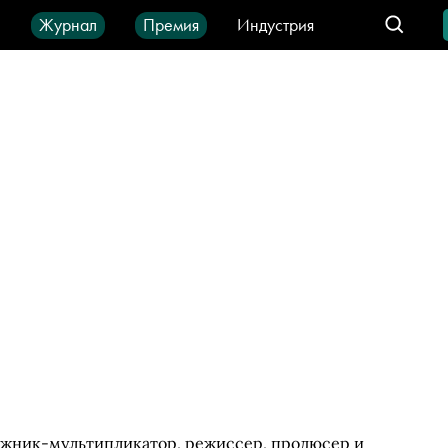
ы
Журнал
Премия
Индустрия
део
Город
IT-продукты
ожник-мультипликатор, режиссер, продюсер и