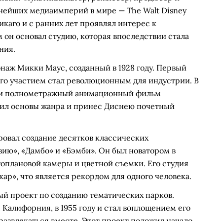
нейших медиаимперий в мире — The Walt Disney
икаго и с ранних лет проявлял интерес к
м он основал студию, которая впоследствии стала
ния.
аж Микки Маус, созданный в 1928 году. Первый
его участием стал революционным для индустрии. В
ории полнометражный анимационный фильм
жил основы жанра и принес Диснею почетный
овал создание десятков классических
ию», «Дамбо» и «Бэмби». Он был новатором в
оплановой камеры и цветной съемки. Его студия
ар», что является рекордом для одного человека.
й проект по созданию тематических парков.
Калифорния, в 1955 году и стал воплощением его
 развлекаться вместе. Этот проект положил начало