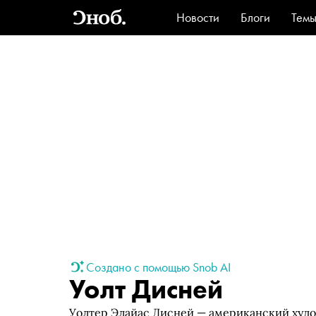
Новости
Блоги
Тем
Стиль
Ви
Создано с помощью Snob AI
Уолт Дисней
Уолтер Элайас Дисней — американский худ