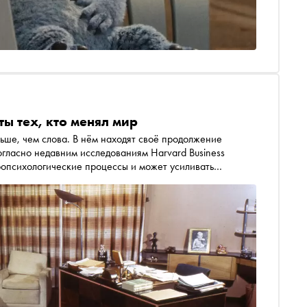
ты тех, кто менял мир
льше, чем слова. В нём находят своё продолжение
гласно недавним исследованиям Harvard Business
ропсихологические процессы и может усиливать
— это не просто интерьер, а активный участник
о, где рождаются идеи, принимаются решения и
ь студии Designic Аня Саркисьянц «заглянула» в
дохновения и тех самых уникальных особенностей,