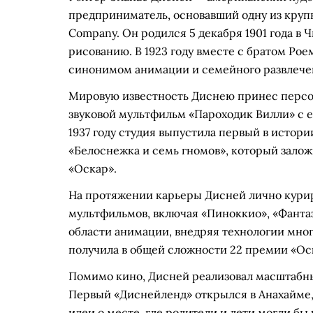
предприниматель, основавший одну из круп
Company. Он родился 5 декабря 1901 года в Ч
рисованию. В 1923 году вместе с братом Рое
синонимом анимации и семейного развлече
Мировую известность Диснею принес персон
звуковой мультфильм «Пароходик Вилли» с 
1937 году студия выпустила первый в ист
«Белоснежка и семь гномов», который зало
«Оскар».
На протяжении карьеры Дисней лично курир
мультфильмов, включая «Пиноккио», «Фантаз
области анимации, внедряя технологии мног
получила в общей сложности 22 премии «Оск
Помимо кино, Дисней реализовал масштабны
Первый «Диснейленд» открылся в Анахайме, 
идеи о месте, где родители и дети могли бы