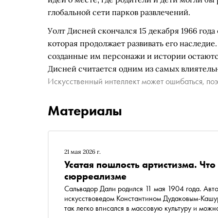
глобальной сети парков развлечений.
Уолт Дисней скончался 15 декабря 1966 года 
которая продолжает развивать его наследие.
созданные им персонажи и истории остают
Дисней считается одним из самых влиятельн
Искусственный интеллект может ошибаться, поэ
Материалы
21 мая 2026 г.
Усатая пошлость артистизма. Что
сюрреализме
Сальвадор Дали родился 11 мая 1904 года. Авт
искусствоведом Константином Дудаковым-Кашу
так легко вписался в массовую культуру и мож
новостей, в которой одновременно мелькают ф