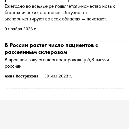
Ежегодно во всем мире появляется множество новых
биотехнических стартапов. Энтузиасты
экспериментируют во всех областях — печатают
человеческие органы на 3D-принтере, изобретают бокс
9 ноября 2023 г.
для неинвазивного тестирования на рак груди и
синтезируют грудное молоко из эпителиальных клеток
молочной железы. Российские ученые не отстают —
В России растет число пациентов с
только за последний год они создали новый препарат от
рассеянным склерозом
рассеянного склероза, устройство для ускоренной
В прошлом году его диагностировали у 6,8 тысячи
регенерации кожи и многое другое. «Сноб»
россиян
рассказывает о пяти интересных биомедицинских
стартапах из России
Анна Вострикова
30 мая 2023 г.