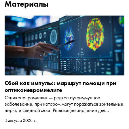
Материалы
Сбой как импульс: маршрут помощи при
оптиконевромиелите
Оптиконевромиелит — редкое аутоиммунное
заболевание, при котором могут поражаться зрительные
нервы и спинной мозг. Решающее значение для
пациента имеет своевременная диагностика, правильно
3 августа 2026 г.
подобранная терапия и предупреждение повторных