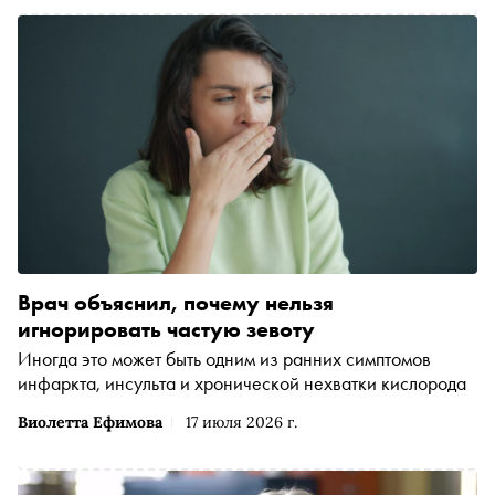
обострений. О том, какой путь проходит пациент от
первых симптомов до получения необходимого лечения,
журнал «Сноб» поговорил с внештатным неврологом
Министерства здравоохранения Московской области
Максимом Викторовичем Суторминым
Врач объяснил, почему нельзя
игнорировать частую зевоту
Иногда это может быть одним из ранних симптомов
инфаркта, инсульта и хронической нехватки кислорода
Виолетта Ефимова
17 июля 2026 г.