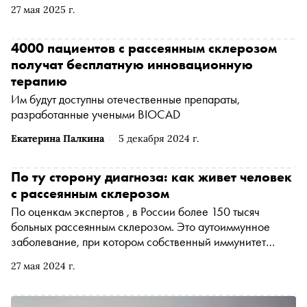
27 мая 2025 г.
4000 пациентов с рассеянным склерозом
получат бесплатную инновационную
терапию
Им будут доступны отечественные препараты,
разработанные учеными BIOCAD
Екатерина Палкина
5 декабря 2024 г.
По ту сторону диагноза: как живет человек
с рассеянным склерозом
По оценкам экспертов , в России более 150 тысяч
больных рассеянным склерозом. Это аутоиммунное
заболевание, при котором собственный иммунитет
человека начинает атаковать миелиновую оболочку
27 мая 2024 г.
нервных волокон. В результате возникают серьезные
проблемы с движениями и чувствительностью — вплоть
до полного паралича и инвалидизации в молодом