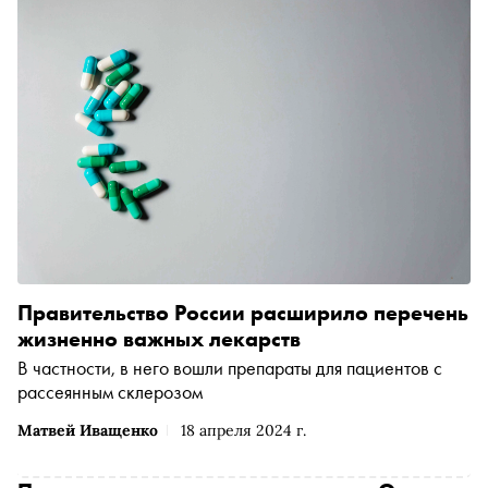
возрасте. Болезнь неизлечима, однако пациентам
доступна терапия, которая замедляет патологический
процесс. В преддверии Всемирного дня борьбы с
рассеянным склерозом важно вспомнить не только о
самом заболевании, но и о необходимости его ранней
диагностики, лечении и поддержке пациентов. «Сноб»
рассказывает историю Аксиньи Поповой, девушки с
рассеянным склерозом, которая смогла добиться
ремиссии
Правительство России расширило перечень
жизненно важных лекарств
В частности, в него вошли препараты для пациентов с
рассеянным склерозом
Матвей Иващенко
18 апреля 2024 г.