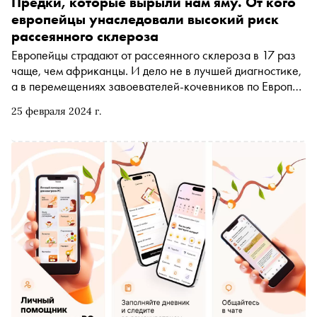
Предки, которые вырыли нам яму. От кого
европейцы унаследовали высокий риск
рассеянного склероза
Европейцы страдают от рассеянного склероза в 17 раз
чаще, чем африканцы. И дело не в лучшей диагностике,
а в перемещениях завоевателей-кочевников по Европе
в бронзовом веке. «Сноб» разбирался в причинах
25 февраля 2024 г.
одного из самых распространенных аутоиммунных
заболеваний