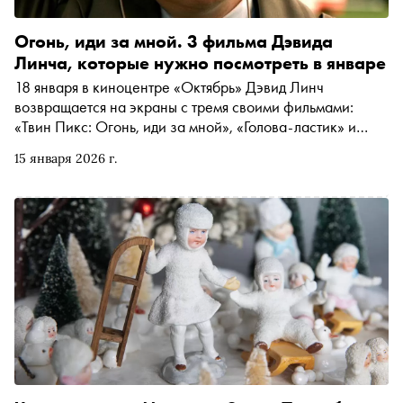
Огонь, иди за мной. 3 фильма Дэвида
Линча, которые нужно посмотреть в январе
18 января в киноцентре «Октябрь» Дэвид Линч
возвращается на экраны с тремя своими фильмами:
«Твин Пикс: Огонь, иди за мной», «Голова-ластик» и
«Шоссе в никуда». Каждый из них представят известные
15 января 2026 г.
кинокритики. Автор «Сноба» Егор Спесивцев объясняет,
зачем смотреть эти фильмы, если никогда прежде их не
видели, — и чего от них ждать