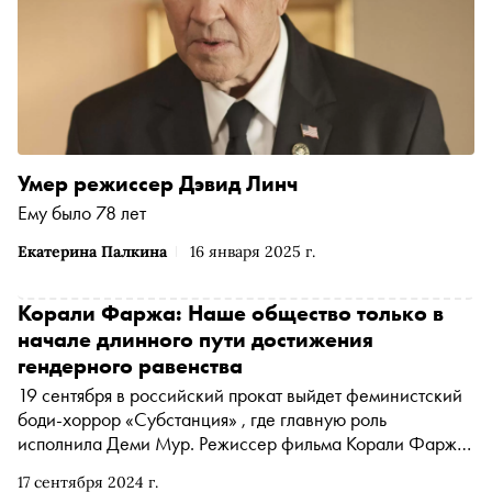
Умер режиссер Дэвид Линч
Ему было 78 лет
Екатерина Палкина
16 января 2025 г.
Корали Фаржа: Наше общество только в
начале длинного пути достижения
гендерного равенства
19 сентября в российский прокат выйдет феминистский
боди-хоррор «Субстанция» , где главную роль
исполнила Деми Мур. Режиссер фильма Корали Фаржа
рассказала историю голливудской звезды, которая на
17 сентября 2024 г.
закате карьеры соглашается на экспериментальное