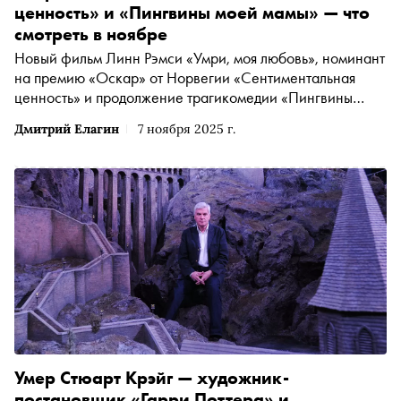
ценность» и «Пингвины моей мамы» — что
смотреть в ноябре
Новый фильм Линн Рэмси «Умри, моя любовь», номинант
на премию «Оскар» от Норвегии «Сентиментальная
ценность» и продолжение трагикомедии «Пингвины
моей мамы» — «Сноб» выбрал интересные фильмы и
Дмитрий Елагин
7 ноября 2025 г.
сериалы конца осени
Умер Стюарт Крэйг — художник-
постановщик «Гарри Поттера» и