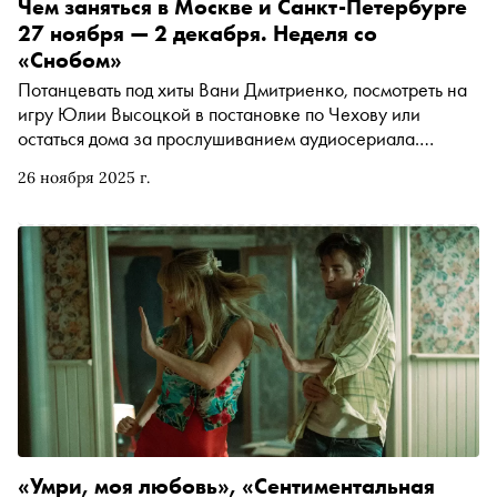
Чем заняться в Москве и Санкт-Петербурге
27 ноября — 2 декабря. Неделя со
«Снобом»
Потанцевать под хиты Вани Дмитриенко, посмотреть на
игру Юлии Высоцкой в постановке по Чехову или
остаться дома за прослушиванием аудиосериала.
Рассказываем, чем заняться и куда сходить на
26 ноября 2025 г.
ближайшей неделе
«Умри, моя любовь», «Сентиментальная