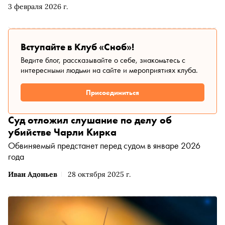
3 февраля 2026 г.
Юта — со следующего года Санденс переезжает в
Колорадо. Катя Загвоздкина посмотрела фильмы из
конкурсных программ и рассказывает о главных
премьерах — в том числе драме про насилие и его
Вступайте в Клуб «Сноб»!
разрушительную силу с Ченнингом Татумом и Джеммой
Ведите блог, рассказывайте о себе, знакомьтесь с
Чан, роуд-муви, в котором совместное путешествие по
интересными людьми на сайте и мероприятиях клуба.
Америке помогает матери и сыну наладить отношения, и
мюзикле в декорациях Токио
Присоединиться
Суд отложил слушание по делу об
убийстве Чарли Кирка
Обвиняемый предстанет перед судом в январе 2026
года
Иван Адоньев
28 октября 2025 г.