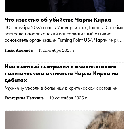
Что известно об убийстве Чарли Кирка
10 сентября 2025 года в Университете Долины Юты был
застрелен американский консервативный активист,
основатель организации Turning Point USA Чарли Кирк.
Он выступал на мероприятии в рамках тура American
Иван Адоньев
11 сентября 2025 г.
Comeback Tour. Подробнее о происшествии — в
материале «Сноба»
Неизвестный выстрелил в американского
политического активиста Чарли Кирка на
дебатах
Мужчину увезли в больницу в критическом состоянии
Екатерина Палкина
10 сентября 2025 г.