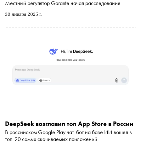
ИИ перестраивает глобальную экономику и куда нас
Местный регулятор Garante начал расследование
ведет эра высоких вычислений
30 января 2025 г.
DeepSeek возглавил топ App Store в России
В российском Google Play чат-бот на базе ИИ вошел в
топ-20 самых скачиваемых приложений