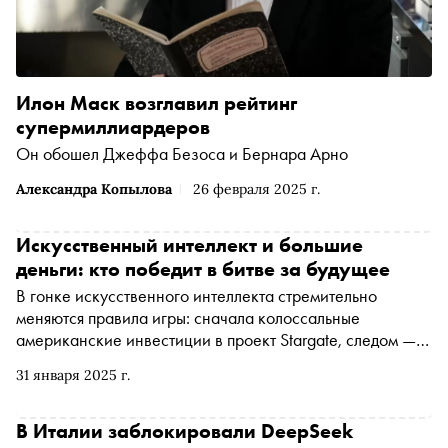
Илон Маск возглавил рейтинг
супермиллиардеров
Он обошел Джеффа Безоса и Бернара Арно
Александра Копылова
26 февраля 2025 г.
Искусственный интеллект и большие
деньги: кто победит в битве за будущее
В гонке искусственного интеллекта стремительно
меняются правила игры: сначала колоссальные
американские инвестиции в проект Stargate, следом —
неожиданный успех дешевой китайской модели
31 января 2025 г.
DeepSeek. Так каким будет будущее ИИ? Российский
ученый, профессор РАН, генеральный директор
Института AIRI Иван Оселедец рассказал «Снобу», как
В Италии заблокировали DeepSeek