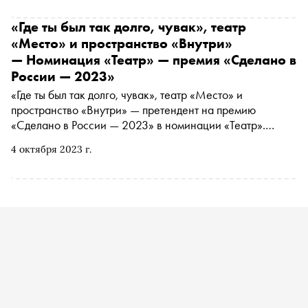
«Где ты был так долго, чувак», театр
«Место» и пространство «Внутри»
— Номинация «Театр» — премия «Сделано в
России — 2023»
«Где ты был так долго, чувак», театр «Место» и
пространство «Внутри» — претендент на премию
«Сделано в России — 2023» в номинации «Театр».
Подробнее о проекте читайте в материале «Сноба».
4 октября 2023 г.
Финансовый партнер премии — «МТС Банк
Premium&Private». Технологический партнер —
«Аквариус». Партнер номинации «Теория и практика
важных дел» — «Россия — страна возможностей»