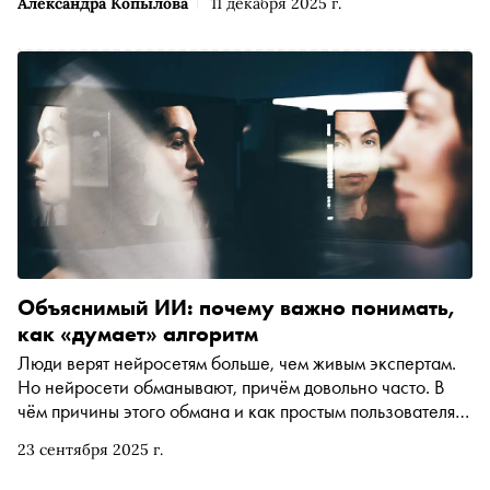
Александра Копылова
11 декабря 2025 г.
Объяснимый ИИ: почему важно понимать,
как «думает» алгоритм
Люди верят нейросетям больше, чем живым экспертам.
Но нейросети обманывают, причём довольно часто. В
чём причины этого обмана и как простым пользователям
и профессиональным исследователям действовать в
23 сентября 2025 г.
текущей реальности, объясняет руководитель группы
«Интерпретируемый ИИ» лаборатории FusionBrain