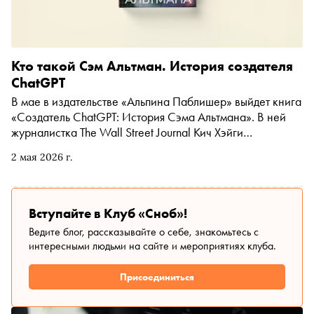
Кто такой Сэм Альтман. История создателя
ChatGPT
В мае в издательстве «Альпина Паблишер» выйдет книга
«Создатель ChatGPT: История Сэма Альтмана». В ней
журналистка The Wall Street Journal Кич Хэйги
рассказывает об одном из самых необычных
2 мая 2026 г.
визионеров нашего времени​. Человек со сложным
характером и противоречивыми взглядами, Сэм Альтман
смог перевернуть представления людей об
искусственном интеллекте и нажить себе немало врагов.
Вступайте в Клуб «Сноб»!
«Сноб» публикует отрывок
Ведите блог, рассказывайте о себе, знакомьтесь с
интересными людьми на сайте и мероприятиях клуба.
Присоединиться