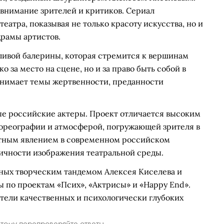
 внимание зрителей и критиков. Сериал
еатра, показывая не только красоту искусства, но и
рамы артистов.
ливой балерины, которая стремится к вершинам
о за место на сцене, но и за право быть собой в
днимает темы жертвенности, преданности
ые российские актеры. Проект отличается высоким
хореографии и атмосферой, погружающей зрителя в
метным явлением в современном российском
тичности изображения театральной среды.
анных творческим тандемом Алексея Киселева и
 по проектам «Псих», «Актрисы» и «Happy End».
атели качественных и психологически глубоких
тому перепроверяйте ответы.