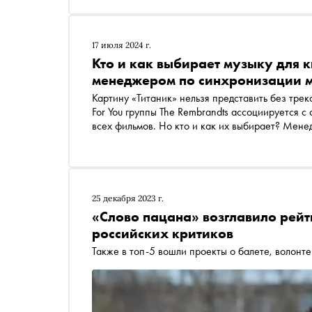
17 июля 2024 г.
Кто и как выбирает музыку для к
менеджером по синхронизации м
Картину «Титаник» нельзя представить без трека
For You группы The Rembrandts ассоциируется 
всех фильмов. Но кто и как их выбирает? Мене
Дьяконова рассказала «Снобу», как устроена ее
их треки попали в кино
25 декабря 2023 г.
«Слово пацана» возглавило рейт
российских критиков
Также в топ-5 вошли проекты о балете, волонт