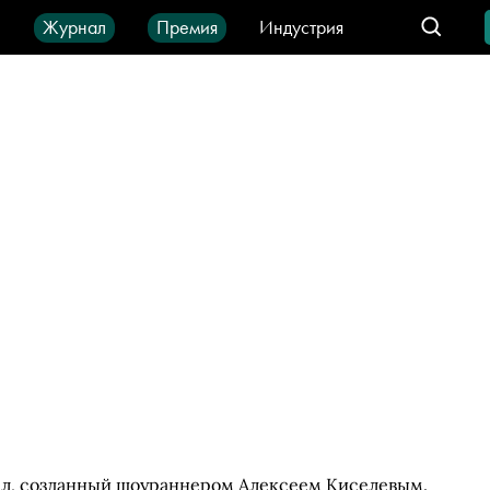
ы
Журнал
Премия
Индустрия
део
Город
IT-продукты
ал, созданный шоураннером Алексеем Киселевым.