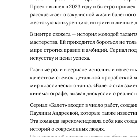
Проект вышел в 2023 году и быстро привлек
рассказывает о закулисной жизни балетного т
жестокую конкуренцию, интриги и личные д
В центре сюжета — история молодой талант
мастерства. Ей приходится бороться не тольк
мире строгих правил и амбиций. Сериал по
искусству и цены успеха.
Главные роли в сериале исполнили известн
качеством съемок, детальной проработкой 
мир классического танца. «Балет» стал за
кинематографе, вызвав дискуссии о реалис
Сериал «Балет» входит в число работ, созд
Паулины Андреевой, которые также известны
Эта команда зарекомендовала себя как созд
историй о современных людях.
Искусственный интеллект может ошибаться, поэ