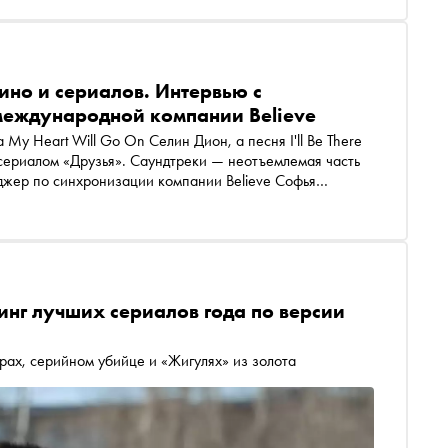
ино и сериалов. Интервью с
еждународной компании Believe
 My Heart Will Go On Селин Дион, а песня I'll Be There
с сериалом «Друзья». Саундтреки — неотъемлемая часть
джер по синхронизации компании Believe Софья
 работа и что нужно сделать музыкантам для того, чтобы
инг лучших сериалов года по версии
ерах, серийном убийце и «Жигулях» из золота