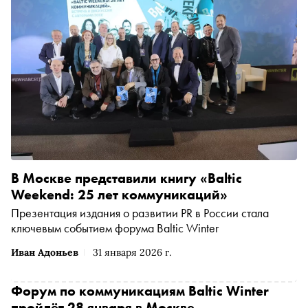
вице-президент РАСО Андрей Баранников рассказал
автору «Сноба» Александру Юдину, как на обломках
90-х строился новый диковинный для России рынок
В Москве представили книгу «Baltic
Weekend: 25 лет коммуникаций»
Презентация издания о развитии PR в России стала
ключевым событием форума Baltic Winter
Иван Адоньев
31 января 2026 г.
Форум по коммуникациям Baltic Winter
пройдёт 28 января в Москве