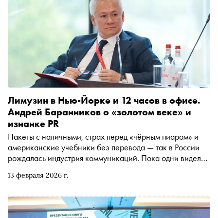
Лимузин в Нью-Йорке и 12 часов в офисе.
Андрей Баранников о «золотом веке» и
изнанке PR
Пакеты с наличными, страх перед «чёрным пиаром» и
американские учебники без перевода — так в России
рождалась индустрия коммуникаций. Пока одни видели
в PR лишь бесконечные вечеринки и шампанское,
13 февраля 2026 г.
другие объясняли вчерашним бандитам и новым
олигархам, почему журналисты — не враги, а репутация
не покупается как рекламная полоса. В спецпроекте
«Нулевые» генеральный директор SPN Communications и