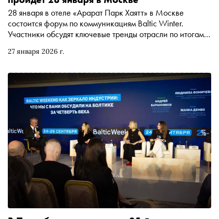
28 января в отеле «Арарат Парк Хаятт» в Москве
состоится форум по коммуникациям Baltic Winter.
Участники обсудят ключевые тренды отрасли по итогам
2025 года и прогнозы на 2026 год. Центральным
27 января 2026 г.
событием станет презентация книги «Baltic Weekend: 25
лет коммуникаций»