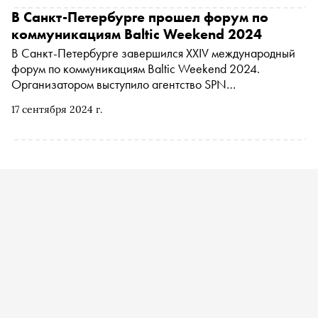
В Санкт-Петербурге прошел форум по
коммуникациям Baltic Weekend 2024
В Санкт-Петербурге завершился XXIV международный
форум по коммуникациям Baltic Weekend 2024.
Организатором выступило агентство SPN
Communications, специальным партнером «Авито». На
17 сентября 2024 г.
несколько дней в «Гранд Отель Европа» собрались
представители топ-менеджмента крупных российских
компаний, директора и руководители PR-департаментов,
рекламных и коммуникационных агентств, госвласти и
СМИ