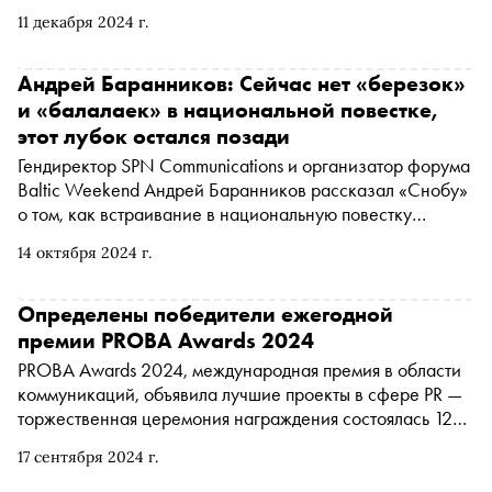
11 декабря 2024 г.
Андрей Баранников: Сейчас нет «березок»
и «балалаек» в национальной повестке,
этот лубок остался позади
Гендиректор SPN Communications и организатор форума
Baltic Weekend Андрей Баранников рассказал «Снобу»
о том, как встраивание в национальную повестку
помогает бизнесу налаживать коммуникацию со своей
14 октября 2024 г.
аудиторией, что нельзя и что нужно доверять ИИ в
сфере коммуникации, почему выбор верного языка для
общения с зумерами — одна из приоритетных задач для
Определены победители ежегодной
бизнеса и где для бизнесмена заканчиваются границы
премии PROBA Awards 2024
искренности со своей аудиторией
PROBA Awards 2024, международная премия в области
коммуникаций, объявила лучшие проекты в сфере PR —
торжественная церемония награждения состоялась 12
сентября в Grand Hotel Europe в рамках форума Baltic
17 сентября 2024 г.
Weekend 2024