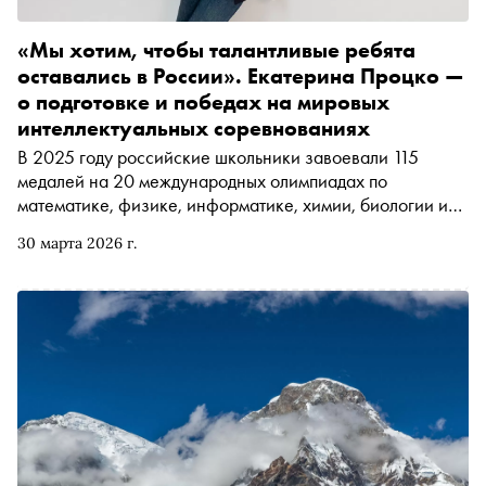
«Мы хотим, чтобы талантливые ребята
оставались в России». Екатерина Процко —
о подготовке и победах на мировых
интеллектуальных соревнованиях
В 2025 году российские школьники завоевали 115
медалей на 20 международных олимпиадах по
математике, физике, информатике, химии, биологии и
другим стратегически важным для нашей страны
30 марта 2026 г.
дисциплинам. «Сноб» поговорил с членом совета
Международной олимпиады по ИИ (IOAI) и
Международного комитета олимпиады по
кибербезопасности (ICO), руководителем привлечения
абитуриентов и олимпиадного трека Центрального
университета Екатериной Процко о том, какие позиции
занимает Россия в глобальном олимпиадном движении и
какую роль в победах играет отечественная система
образования