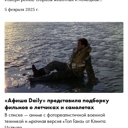
пропаганда». В ней автор исследует роль животных в
5 февраля 2025 г.
идеологии нацистской диктатуры, а также в
повседневной жизни гитлеровской Германии. «Сноб»
публикует отрывок
«Афиша Daily» представила подборку
фильмов о летчиках и самолетах
В списке — аниме с фотореалистичной военной
техникой и мрачная версия «Топ Гана» от Клинта
Иствуда