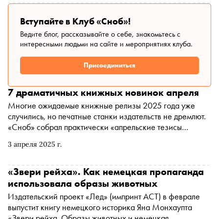
будущего РАНХиГС и автором новой книги «Психология
достоинства: Искусство быть человеком» Александром
Вступайте в Клуб «Сноб»!
Асмоловым
Ведите блог, рассказывайте о себе, знакомьтесь с
интересными людьми на сайте и мероприятиях клуба.
Присоединиться
7 драматичных книжных новинок апреля
Многие ожидаемые книжные релизы 2025 года уже
случились, но печатные станки издательств не дремлют.
«Сноб» собрал практически
«апрельские тезисы
(Общество с ограниченной ответственностью
3 апреля 2025 г.
«Апрельские тезисы» признано иностранным агентом
*
)
» для любителей читать серьезную литературу —
подборку непростых, но очень мощных новинок месяца
«Звери рейха». Как немецкая пропаганда
использовала образы животных
Издательский проект «Лед» (импринт АСТ) в феврале
выпустит книгу немецкого историка Яна Монхаупта
«Звери рейха. Образы животных и немецкая