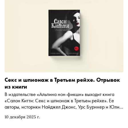
Секс и шпионаж в Третьем рейхе. Отрывок
из книги
В издательстве «Альпина нон-фикшн» выходит книга
«Салон Китти: Секс и шпионаж в Третьем рейхе». Ее
авторы, историки Найджел Джонс, Урс Бурннер и Юлия
Шраммель, рассказывают о том, как был устроен
10 декабря 2025 г.
шпионаж в нацистской Германии и каким образом
случайные связи представителей верхушки рейха