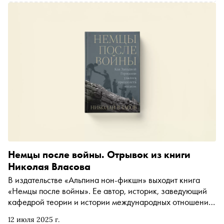
использовались в политической борьбе. «Сноб»
публикует отрывок
Немцы после войны. Отрывок из книги
Николая Власова
В издательстве «Альпина нон-фикшн» выходит книга
«Немцы после войны». Ее автор, историк, заведующий
кафедрой теории и истории международных отношений
СПбГУ Николай Власов, рассказывает о том, что собой
12 июля 2025 г.
представляло немецкое общество сразу после