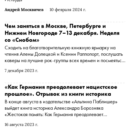
Андрей Москвичев
10 февраля 2024 г.
Чем заняться в Москве, Петербурге и
Нижнем Новгороде 7–13 декабря. Неделя
со «Снобом»
Сходить на благотворительную книжную ярмарку на
чтения Алены Долецкой и Ксении Раппопорт, послушать
каверы на лучшие рок-группы всех времен и посмеяться
на стендап-концерте. «Сноб» рассказывает, чем
7 декабря 2023 г.
заняться и куда сходить на ближайшей неделе
«Как Германия преодолевает нацистское
прошлое». Отрывок из книги историка
В конце августа в издательстве «Альпина Паблишер»
выйдет книга историка Александра Борозняка
«Жестокая память: Как Германия преодолевает
нацистское прошлое». Автор рассказывает, что
16 августа 2023 г.
происходило после окончания Второй мировой: как