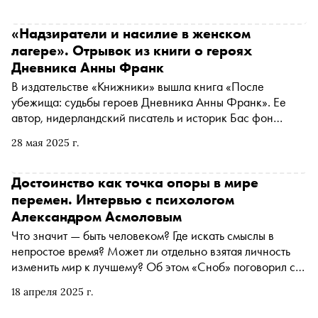
окончания Второй мировой войны, как и почему оно
менялось. «Сноб» публикует отрывок
«Надзиратели и насилие в женском
лагере». Отрывок из книги о героях
Дневника Анны Франк
В издательстве «Книжники» вышла книга «После
убежища: судьбы героев Дневника Анны Франк». Ее
автор, нидерландский писатель и историк Бас фон
Бенда-Бекман, рассказывает истории тех, кто укрывался
28 мая 2025 г.
в тайном жилище вместе с Анной Франк и не пережил
Холокост. Фактически это попытка воссоздать
хронологию событий после 1 августа 1944 года —
Достоинство как точка опоры в мире
именно на этой дате, из-за ареста всех обитателей
перемен. Интервью с психологом
убежища, обрывается дневник Анны Франк. «Сноб»
Александром Асмоловым
публикует отрывок
Что значит — быть человеком? Где искать смыслы в
непростое время? Может ли отдельно взятая личность
изменить мир к лучшему? Об этом «Сноб» поговорил с
заведующим кафедрой психологии личности
18 апреля 2025 г.
психологического факультета МГУ имени М. В.
Ломоносова, директором Школы антропологии