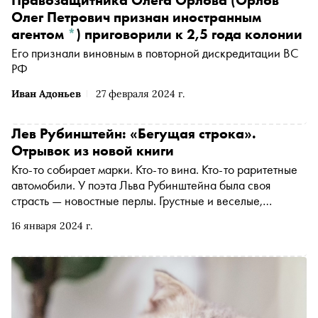
Олег Петрович признан иностранным
агентом
*
)
приговорили к 2,5 года колонии
Его признали виновным в повторной дискредитации ВС
РФ
Иван Адоньев
27 февраля 2024 г.
Лев Рубинштейн: «Бегущая строка».
Отрывок из новой книги
Кто-то собирает марки. Кто-то вина. Кто-то раритетные
автомобили. У поэта Льва Рубинштейна была своя
страсть — новостные перлы. Грустные и веселые,
нелепые, но такие привычные — лишь писательское ухо
16 января 2024 г.
могло уловить их в общем потоке и аккуратно поместить
под стекло коллекционера. Часть этой коллекции
Рубинштейн описал в своей книге «Бегущая строка» —
она выйдет в «Новом литературном обозрении» в
феврале. С разрешения издательства «Сноб» публикует
отрывок из последней работы мастера