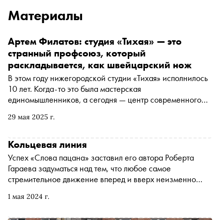
Материалы
Артем Филатов: студия «Тихая» — это
странный профсоюз, который
раскладывается, как швейцарский нож
В этом году нижегородской студии «Тихая» исполнилось
10 лет. Когда-то это была мастерская
единомышленников, а сегодня — центр современного
искусства и одна из ярких точек культурного притяжения
29 мая 2025 г.
в Нижнем Новгороде. Здесь проходят выставки и
продаются книги, функционирует открытое хранение
произведений искусства и действует архив. А еще
Кольцевая линия
«Тихая» поддерживает локальных авторов и занимается
Успех «Слова пацана» заставил его автора Роберта
научными исследованиями местной арт-сцены. Вместе с
Гараева задуматься над тем, что любое самое
основателем студии, художником Артемом Филатовым,
стремительное движение вперед и вверх неизменно
«Сноб» подводит итоги первого десятилетия проекта и
возвращает нас к самим себе
объясняет, как она устроена
1 мая 2024 г.