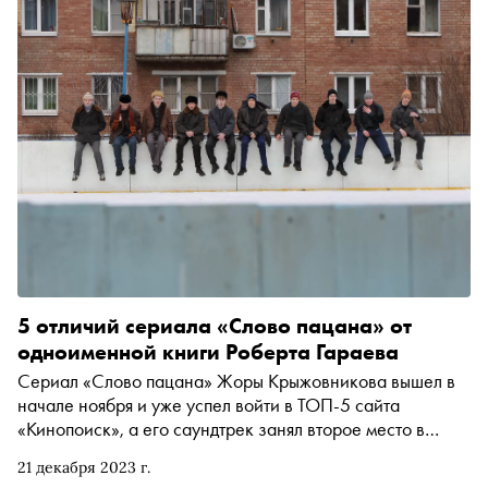
5 отличий сериала «Слово пацана» от
одноименной книги Роберта Гараева
Сериал «Слово пацана» Жоры Крыжовникова вышел в
начале ноября и уже успел войти в ТОП-5 сайта
«Кинопоиск», а его саундтрек занял второе место в
мировом рейтинге Shazam. За это же время раскупили
21 декабря 2023 г.
печатный тираж «Слово пацана, Криминальный