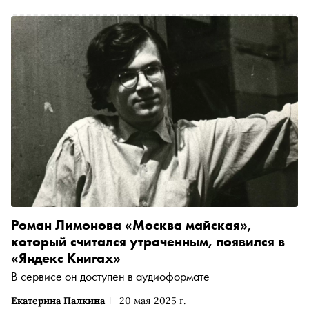
владельцами разбитых айфонов превратилось в его
главную серию комиксов “Yes, but”, за что его регулярно
обвиняют в сексизме и сможет ли искусственный
интеллект шутить лучше человека
Роман Лимонова «Москва майская»,
который считался утраченным, появился в
«Яндекс Книгах»
В сервисе он доступен в аудиоформате
Екатерина Палкина
20 мая 2025 г.