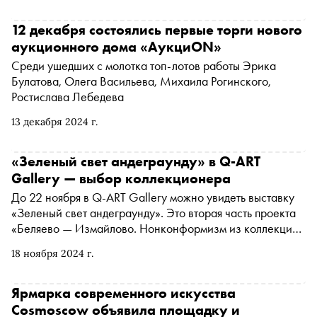
столице в Международный женский день
12 декабря состоялись первые торги нового
аукционного дома «АукциON»
Среди ушедших с молотка топ-лотов работы Эрика
Булатова, Олега Васильева, Михаила Рогинского,
Ростислава Лебедева
13 декабря 2024 г.
«Зеленый свет андеграунду» в Q-ART
Gallery — выбор коллекционера
До 22 ноября в Q-ART Gallery можно увидеть выставку
«Зеленый свет андеграунду». Это вторая часть проекта
«Беляево — Измайлово. Нонконформизм из коллекции
Q-ART», приуроченная к полувековому юбилею
18 ноября 2024 г.
Бульдозерной и Измайловской выставок, ставших
важными событиями отечественного художественного
андеграунда. Специально для «Сноба» адвокат,
Ярмарка современного искусства
искусствовед и коллекционер Тимофей Гриднев выбрал
Cosmoscow объявила площадку и