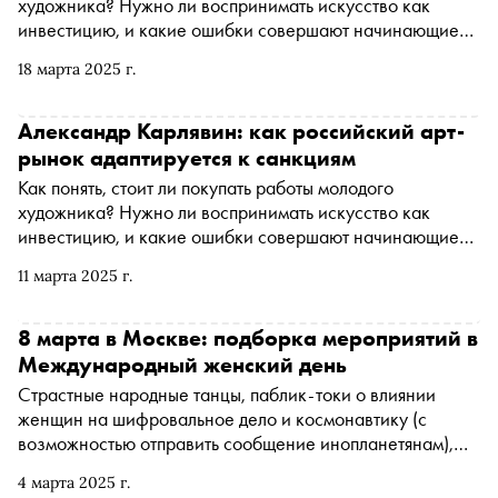
художника? Нужно ли воспринимать искусство как
инвестицию, и какие ошибки совершают начинающие
коллекционеры? Почему российский арт-рынок
18 марта 2025 г.
остается закрытым, но при этом продолжает
развиваться? Какие художники востребованы за
рубежом, и как санкции изменили рынок? Автор
Александр Карлявин: как российский арт-
«Сноба» Александр Юдин попросил экспертов арт-
рынок адаптируется к санкциям
рынка высказаться о наболевшем. На этот раз колонка
Как понять, стоит ли покупать работы молодого
от Антона Козлова — коллекционера и автора YouTube-
художника? Нужно ли воспринимать искусство как
проекта «Пока все дома у Антона». Он рассказывает о
инвестицию, и какие ошибки совершают начинающие
специфике российского арт-рынка, его локальности и
коллекционеры? Почему российский арт-рынок
трудностях интеграции в международный контекст, а
11 марта 2025 г.
остается закрытым, но при этом продолжает
также делится мыслями о том, как выбирать искусство с
развиваться? Какие художники востребованы за
инвестиционной точки зрения
рубежом, и как санкции изменили рынок? Автор
8 марта в Москве: подборка мероприятий в
«Сноба» Александр Юдин попросил экспертов арт-
Международный женский день
рынка высказаться о наболевшем. В этот раз —
Страстные народные танцы, паблик-токи о влиянии
независимый куратор и CEO VS Gallery Александр
женщин на шифровальное дело и космонавтику (с
Карлявин. Он рассказывает, с какими вызовами
возможностью отправить сообщение инопланетянам),
столкнулись галереи и аукционы, как изменилась
опера о герое и жертве Французской революции —
логистика и что теперь востребовано у коллекционеров
4 марта 2025 г.
«Сноб» отобрал мероприятия, которые будут проходить в