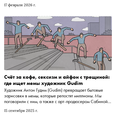
соседствуют с классиками позднесоветской
17 февраля 2026 г.
«неофициальной культуры» из коллекции Антона
Козлова — Юрием Злотниковым, Франциско Инфанте,
Виктором Пивоваровым и многими другими. Кураторы
выставки Ольга Горнунг и Галина Шубина рассказали
«Снобу» о том, чем «второй авангард» отличается от
первого, какие чудовищные метаморфозы произошли в
облике утопического «советского человека», и правда
ли, что авангард умер
Счёт за кофе, сексизм и айфон с трещиной:
где ищет мемы художник Gudim
Художник Антон Гудим (Gudim) превращает бытовые
зарисовки в мемы, которые репостят миллионы. Мы
поговорили с ним, а также с арт-продюсером Сабиной
Чагиной о том, почему у мемов нет «классики» и они
15 сентября 2025 г.
умирают за месяц, как случайное наблюдение за