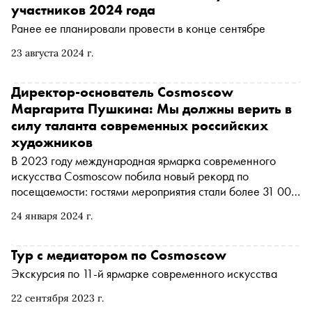
пять работ, которым стоит уделить особое внимание
участников 2024 года
Ранее ее планировали провести в конце сентябре
23 августа 2024 г.
Директор-основатель Cosmoscow
Маргарита Пушкина: Мы должны верить в
силу таланта современных российских
художников
В 2023 году международная ярмарка современного
искусства Cosmoscow побила новый рекорд по
посещаемости: гостями мероприятия стали более 31 000
человек. Директор-основатель Cosmoscow Маргарита
24 января 2024 г.
Пушкина специально для «Сноба» в рамках проекта «
Индустрия » рассказала о заслугах Китая в
продвижении китайских художников на мировой арт-
Тур с медиатором по Cosmoscow
сцене, о том, как «мода на страну» влияет на интерес
Экскурсия по 11-й ярмарке современного искусства
мирового сообщества к ее культуре и в чем секрет
популярности современного африканского искусства
22 сентября 2023 г.