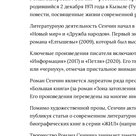
родившийся 2 декабря 1971 года в Кызыле (
повести, посвященные жизни современной 
Литературную деятельность Сенчин начал в 1
«Новый мир» и «Дружба народов». Первый з
романа «Елтышевы» (2009), который был вы
Ключевые произведения писателя включают 
«Информация» (2017) и «Петля» (2020). Его 
или «чернуху», отмечая пристальное вниман
Роман Сенчин является лауреатом ряда пре
«Большая книга» (за роман «Зона затопления
Его произведения переведены на многие ин
Помимо художественной прозы, Сенчин акти
публикуя статьи о современном литературн
биографических книг в серии «ЖИЛ» (напри
Творчество Романа Сенчина занимает замет