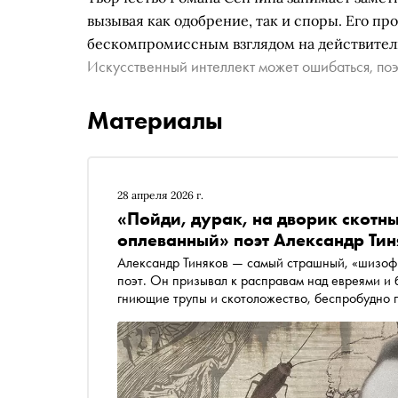
вызывая как одобрение, так и споры. Его п
бескомпромиссным взглядом на действитель
Искусственный интеллект может ошибаться, поэ
Материалы
28 апреля 2026 г.
«Пойди, дурак, на дворик скотн
оплеванный» поэт Александр Тин
Александр Тиняков — самый страшный, «шизоф
поэт. Он призывал к расправам над евреями и
гниющие трупы и скотоложество, беспробудно пь
называли «человеком-тараканом». Автор «Сноба» Ал
Романом Сенчиным — о том, как Тиняков стал к
перфоманс сделал из собственной жизни, поче