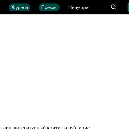
ы
Журнал
Премия
Индустрия
део
Город
IT-продукты
заик, литературный критик и публицист,