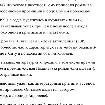
Тува). Широкую известность ему принесли романы и
российской провинции и социальным проблемам.
990-е годы, публикуясь в журналах «Знамя»,
начительный успех пришел к нему после выхода
соко оценен критиками и читателями.
романы «Елтышевы», «Зона затопления» (2015),
творчество часто характеризуют как «новый реализм»
ие к быту и психологии обычных людей.
стижных литературных премий, в том числе премии
») и премии «Ясная Поляна» (за роман «Елтышевы»).
остранные языки.
вно выступает как литературный критик и эссеист,
ом процессе. Он также является автором
мер, о Леониде Андрееве).
ное место в современной русской литературе,