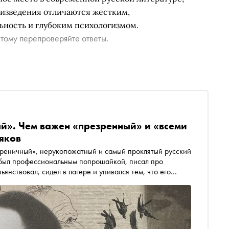
роизведения отличаются жестким,
ность и глубоким психологизмом.
тому перепроверяйте ответы.
ый». Чем важен «презренный» и «всеми
яков
реничный», нерукопожатный и самый проклятый русский
 был профессиональным попрошайкой, писал про
янствовал, сидел в лагере и упивался тем, что его
ексей Черников поговорил с его биографом
ривым зеркалом для людей в белых пальто, какой
му его нельзя оправдывать — и почему он бессмертен