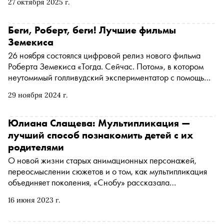
27 октября 2025 г.
Беги, Роберт, беги! Лучшие фильмы
Земекиса
26 ноября состоялся цифровой релиз нового фильма
Роберта Земекиса «Тогда. Сейчас. Потом», в котором
неутомимый голливудский экспериментатор с помощью
своих старых знакомых со времен «Форреста Гампа» —
29 ноября 2024 г.
Тома Хэнкса и Робин Райт — осваивает технологию real-
time deepfake. По этому случаю «Сноб» решил
вспомнить самые главные фильмы (и эксперименты) в
Юлиана Слащева: Мультипликация —
карьере режиссера
лучший способ познакомить детей с их
родителями
О новой жизни старых анимационных персонажей,
переосмыслении сюжетов и о том, как мультипликация
объединяет поколения, «Снобу» рассказала
председатель совета директоров «Союзмультфильма»
16 июня 2023 г.
Юлиана Слащева, участница Форума креативного
бизнеса в рамках ПМЭФ