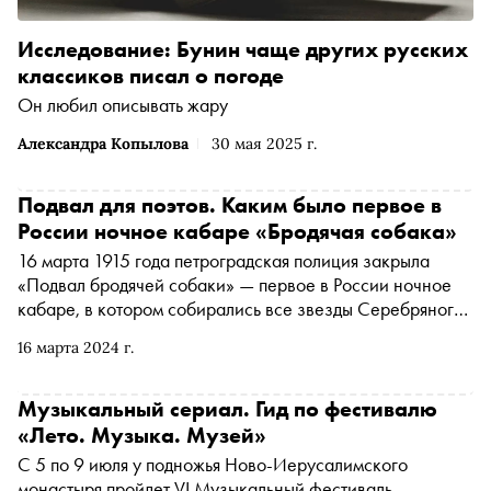
Исследование: Бунин чаще других русских
классиков писал о погоде
Он любил описывать жару
Александра Копылова
30 мая 2025 г.
Подвал для поэтов. Каким было первое в
России ночное кабаре «Бродячая собака»
16 марта 1915 года петроградская полиция закрыла
«Подвал бродячей собаки» — первое в России ночное
кабаре, в котором собирались все звезды Серебряного
века. О том, как легендарное заведение повлияло на
16 марта 2024 г.
русскую культуру, как в нем отдыхала богема имперской
столицы и какими скандалами сопровождалась ночная
жизнь отечественных классиков, — в материале
Музыкальный сериал. Гид по фестивалю
«Сноба»
«Лето. Музыка. Музей»
С 5 по 9 июля у подножья Ново-Иерусалимского
монастыря пройдет VI Музыкальный фестиваль