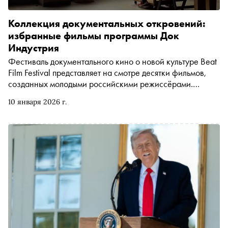
Коллекция документальных откровений:
избранные фильмы программы Док
Индустрия
Фестиваль документального кино о новой культуре Beat
Film Festival представляет на смотре десятки фильмов,
созданных молодыми российскими режиссёрами.
Многие из них впоследствии получают международные
10 января 2026 г.
награды и полноценную фестивальную жизнь. В
поддержку опен-колла нового сезона Док Индустрии,
который продлится до 22 февраля, «Сноб» выбрал
самые яркие работы конкурсной программы последних
лет