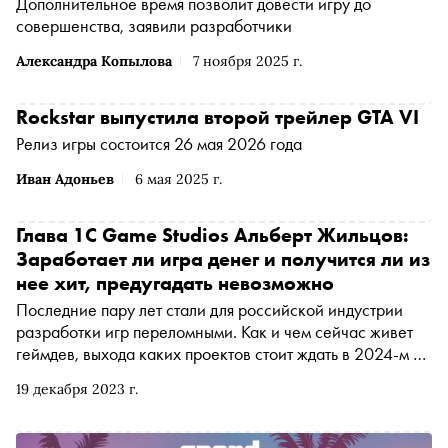
Дополнительное время позволит довести игру до
совершенства, заявили разработчики
Александра Копылова
7 ноября 2025 г.
Rockstar выпустила второй трейлер GTA VI
Релиз игры состоится 26 мая 2026 года
Иван Адоньев
6 мая 2025 г.
Глава 1C Game Studios Альберт Жильцов:
Заработает ли игра денег и получится ли из
нее хит, предугадать невозможно
Последние пару лет стали для российской индустрии
разработки игр переломными. Как и чем сейчас живет
геймдев, выхода каких проектов стоит ждать в 2024-м и
почему в ближайшие годы в России не появится
19 декабря 2023 г.
«отечественного GTA»? На эти и другие вопросы
«Снобу» ответил глава 1C Game Studios Альберт
Жильцов