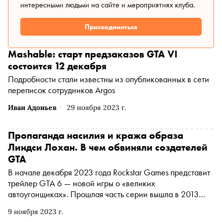
интересными людьми на сайте и мероприятиях клуба.
Присоединиться
Mashable: старт предзаказов GTA VI
состоится 12 декабря
Подробности стали известны из опубликованных в сети
переписок сотрудников Argos
Иван Адоньев
29 ноября 2023 г.
Пропаганда насилия и кража образа
Линдси Лохан. В чем обвиняли создателей
GTA
В начале декабря 2023 года Rockstar Games представит
трейлер GTA 6 — новой игры о «великих
автоугонщиках». Прошлая часть серии вышла в 2013
году и до сих пор остается одной из самых продаваемых
9 ноября 2023 г.
видеоигр в мире. В ожидании GTA 6 «Сноб» вспоминает