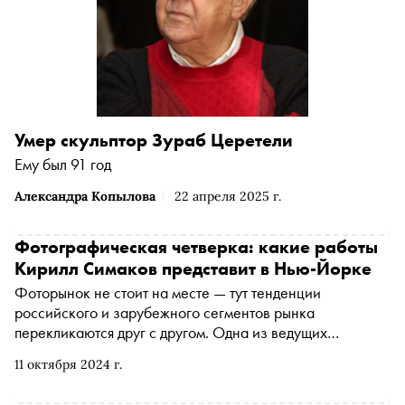
Умер скульптор Зураб Церетели
Ему был 91 год
Александра Копылова
22 апреля 2025 г.
Фотографическая четверка: какие работы
Кирилл Симаков представит в Нью-Йорке
Фоторынок не стоит на месте — тут тенденции
российского и зарубежного сегментов рынка
перекликаются друг с другом. Одна из ведущих
фотогалерей США — С+С Photography Gallery —
11 октября 2024 г.
организовала международный конкурс fine art
фотографов, чтобы познакомить зрителей с