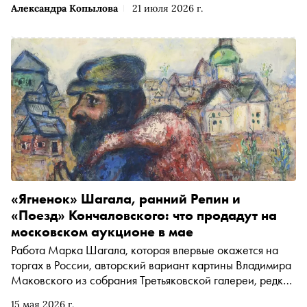
Александра Копылова
21 июля 2026 г.
«Ягненок» Шагала, ранний Репин и
«Поезд» Кончаловского: что продадут на
московском аукционе в мае
Работа Марка Шагала, которая впервые окажется на
торгах в России, авторский вариант картины Владимира
Маковского из собрания Третьяковской галереи, редкие
холсты Ильи Репина, пейзажи Ивана Шишкина и
15 мая 2026 г.