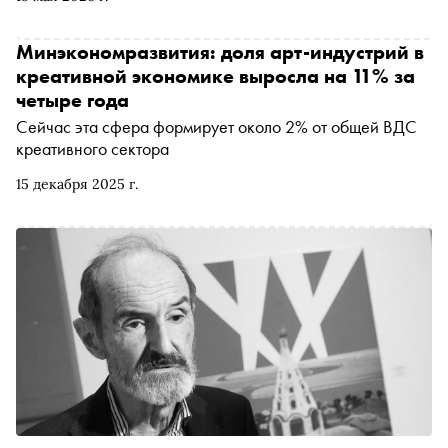
Исаака Левитана — 24 мая Московский аукционный
дом выставит на торги коллекцию русского искусства
общей стоимостью 2 млрд рублей
Минэкономразвития: доля арт-индустрий в
креативной экономике выросла на 11% за
четыре года
Сейчас эта сфера формирует около 2% от общей ВДС
креативного сектора
15 декабря 2025 г.