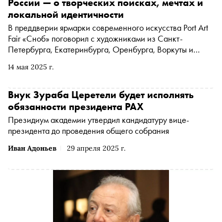
России — о творческих поисках, мечтах и
локальной идентичности
В преддверии ярмарки современного искусства Port Art
Fair «Сноб» поговорил с художниками из Санкт-
Петербурга, Екатеринбурга, Оренбурга, Воркуты и
других городов о том, что их волнует, вдохновляет и
14 мая 2025 г.
мотивирует заниматься искусством
Внук Зураба Церетели будет исполнять
обязанности президента РАХ
Президиум академии утвердил кандидатуру вице-
президента до проведения общего собрания
Иван Адоньев
29 апреля 2025 г.