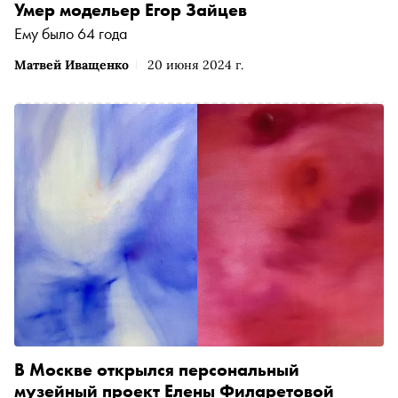
современными и перспективными авторами. В число 10
Умер модельер Егор Зайцев
финалистов вошел Кирилл Симаков, обладатель
Ему было 64 года
международных фотопремий и Член-корреспондент
Российской академии художеств. «Сноб» рассказывает
Матвей Иващенко
20 июня 2024 г.
о том, какие работы покажет в Нью-Йорке
единственный российский фотограф, прошедший open-
call
В Москве открылся персональный
музейный проект Елены Филаретовой