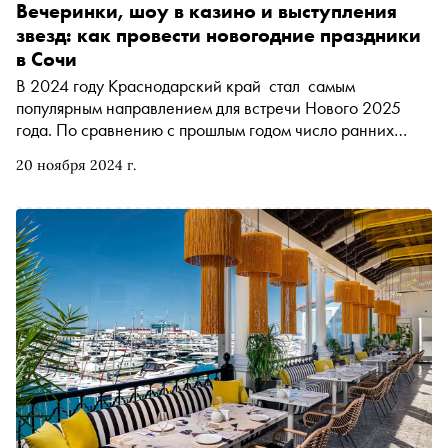
Вечеринки, шоу в казино и выступления
звезд: как провести новогодние праздники
в Сочи
В 2024 году Краснодарский край стал самым
популярным направлением для встречи Нового 2025
года. По сравнению с прошлым годом число ранних
бронирований там выросло на 85%. Наибольшим
20 ноября 2024 г.
спросом среди туристов пользуется Сочи. Как отметить
праздник в горах , чтобы он запомнился надолго — в
материале «Сноба»