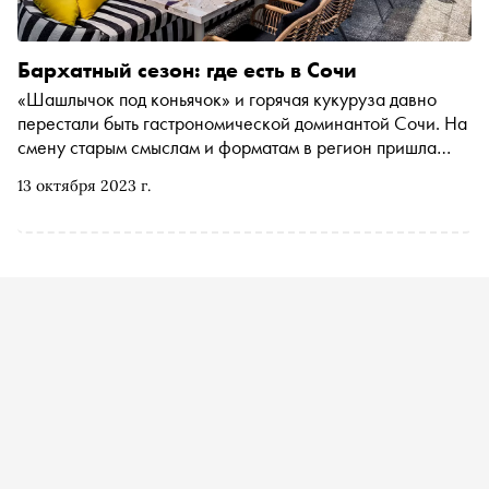
Бархатный сезон: где есть в Сочи
«Шашлычок под коньячок» и горячая кукуруза давно
перестали быть гастрономической доминантой Сочи. На
смену старым смыслам и форматам в регион пришла
местная гастрономия, самобытные концепции и не по-
13 октября 2023 г.
южному сосредоточенный сервис. Для тех, кто
собирается по завету Бродского «поехать к морю в
несезон», — емкий гид «Сноба» по питанию в горах и на
море