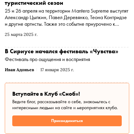
туристический сезон
25 и 26 апреля на территории Mantera Supreme выступят
Александр Цыпкин, Павел Деревянко, Теона Контридзе
и другие артисты. Также это событие приурочено к
завершению масштабного творческого фестиваля
25 марта 2025 г.
«Чувства», который объединил более 10 000 участников
В Сириусе начался фестиваль «Чувства»
Фестиваль про ощущения и восприятия
Иван Адоньев
17 января 2025 г.
Вступайте в Клуб «Сноб»!
Ведите блог, рассказывайте о себе, знакомьтесь с
интересными людьми на сайте и мероприятиях клуба.
Присоединиться