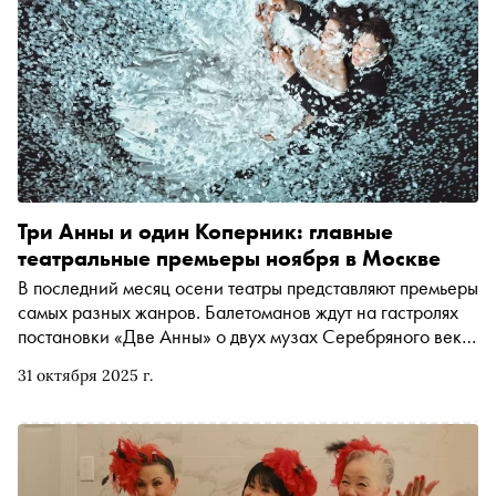
бессмысленная суета повседневности
противопоставлена лишениям и ужасам войны, пустота,
пошлость и фальшь жизни игнорируют вторую, суровую
реальность, существующую как будто на периферии
Три Анны и один Коперник: главные
театральные премьеры ноября в Москве
В последний месяц осени театры представляют премьеры
самых разных жанров. Балетоманов ждут на гастролях
постановки «Две Анны» о двух музах Серебряного века
— Анне Павловой и Анне Ахматовой. Премьеру про ещё
31 октября 2025 г.
одну Анну — Каренину — показывает Малый театр. А
для тех, кто всегда в поисках новых форматов, открылась
новая театральная точка на карте столицы: в
Московском планетарии возрождают «Научный
Звёздный театр». Подробности — в материале «Сноба»