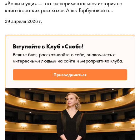
«Вещи и ущи» — это экспериментальная история по
книге коротких рассказов Аллы Горбуновой о
метафизической подоплеке самого обычного спального
29 апреля 2026 г.
района. «Сноб» собрал в свой топ еще четыре спектакля
по современной отечественной прозе — от путевых
заметок до романов в стихах
Вступайте в Клуб «Сноб»!
Ведите блог, рассказывайте о себе, знакомьтесь с
интересными людьми на сайте и мероприятиях клуба.
Присоединиться