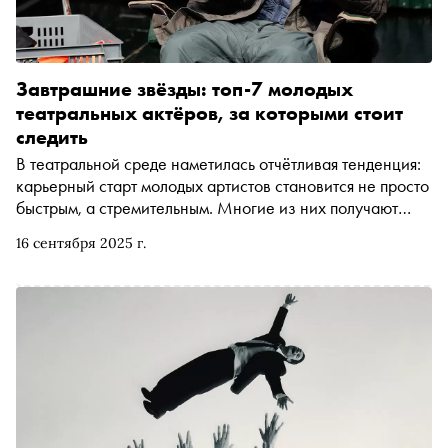
Завтрашние звёзды: топ-7 молодых
театральных актёров, за которыми стоит
следить
В театральной среде наметилась отчётливая тенденция:
карьерный старт молодых артистов становится не просто
быстрым, а стремительным. Многие из них получают
важные роли ещё во время учёбы или сразу после
16 сентября 2025 г.
выпуска, минуя многолетний путь в массовке. На их
примере можно увидеть, как формируется новое лицо
российского театра. Рассказываем о семи восходящих
звёздах, за которыми стоит следить прямо сейчас