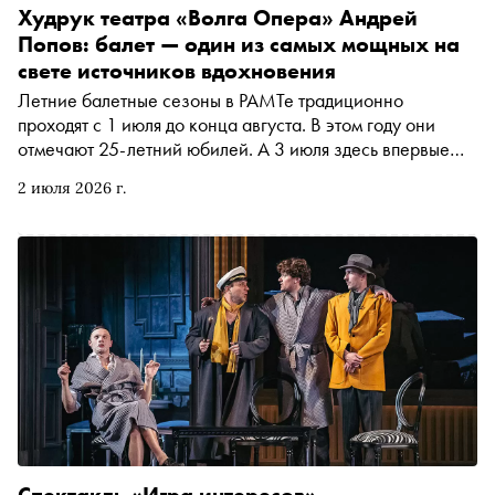
Худрук театра «Волга Опера» Андрей
Попов: балет — один из самых мощных на
свете источников вдохновения
Летние балетные сезоны в РАМТе традиционно
проходят с 1 июля до конца августа. В этом году они
отмечают 25-летний юбилей. А 3 июля здесь впервые
покажут «Пиковую даму». Этот балет привозит один из
2 июля 2026 г.
крупнейших театров Поволжья — Чувашский
государственный театр оперы и балета « Волга Опера ».
О шести его постановках, которые можно будет увидеть
в Москве с 1 по 5 июля, рассказал художественный
руководитель труппы, лауреат Вахтанговской премии в
области организации театрального дела, выпускник
Высшей школы управления в сфере культуры (ВШУК)
Андрей Попов