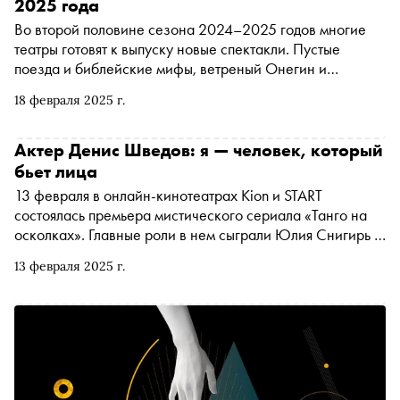
2025 года
Во второй половине сезона 2024–2025 годов многие
театры готовят к выпуску новые спектакли. Пустые
поезда и библейские мифы, ветреный Онегин и
неожиданный Голиаф, роковая Кармен и две Анны
18 февраля 2025 г.
Серебряного века — «Сноб» собрал самые ожидаемые
премьеры этого периода
Актер Денис Шведов: я — человек, который
бьет лица
13 февраля в онлайн-кинотеатрах Kion и START
состоялась премьера мистического сериала «Танго на
осколках». Главные роли в нем сыграли Юлия Снигирь и
Денис Шведов. «Сноб» поговорил с Денисом
13 февраля 2025 г.
Шведовым о танго, байкерах, Джейсоне Стэйтеме и
Кристиане Бэйле, о «кино в лоб» и «кино с иронией», о
съемках в «Поле чудес» ради детей и о том, к чему
может привести человека экономия на тату-мастере