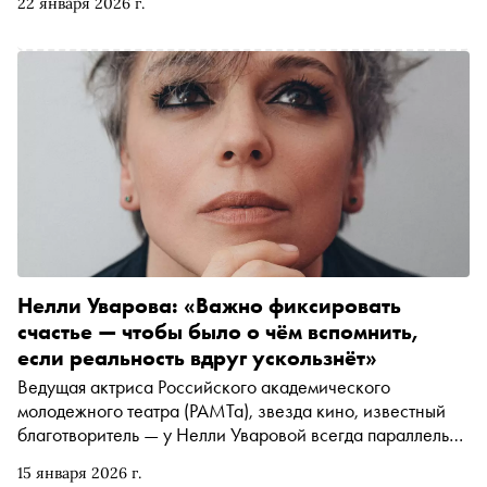
22 января 2026 г.
Нелли Уварова: «Важно фиксировать
счастье — чтобы было о чём вспомнить,
если реальность вдруг ускользнёт»
Ведущая актриса Российского академического
молодежного театра (РАМТа), звезда кино, известный
благотворитель — у Нелли Уваровой всегда параллельно
множество проектов в самых разных областях. «Сноб»
15 января 2026 г.
поговорил сразу о трёх её работах — роли в