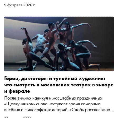
имена в РАМТе и — похвастаемся — стала героиней
9 февраля 2026 г.
весеннего номера «Сноба». Но пока свежий журнал
только готовится к печати, предлагаем перечитать
интервью из нашего архива. В нём Брусникина
рассуждает о вещах, которые не теряют актуальности со
сменой театральных сезонов: о природе набоковских
текстов, ответственности перед учениками Школы-
студии МХАТ и о том, что вне работы у неё «все
начинает болеть и разваливаться».
Герои, диктаторы и тупейный художник:
что смотреть в московских театрах в январе
и феврале
После зимних каникул и масштабных праздничных
«Щелкунчиков» снова наступает время камерных,
весёлых и философских историй. «Сноб» рассказывает,
что смотреть в театрах Москвы в эти снежные дни