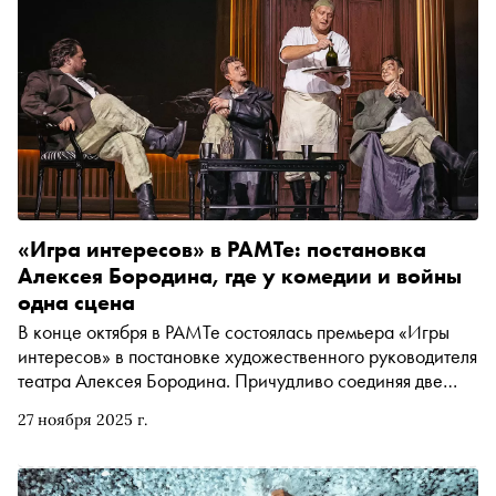
«Игра интересов» в РАМТе: постановка
Алексея Бородина, где у комедии и войны
одна сцена
В конце октября в РАМТе состоялась премьера «Игры
интересов» в постановке художественного руководителя
театра Алексея Бородина. Причудливо соединяя две
пьесы («Игру интересов» нобелевского лауреата по
27 ноября 2025 г.
литературе, испанца Хасинто Бенавенте, и «Конец пути»
английского драматурга Роберта Шерриффа), режиссёр
вскрывает актуальный для нашего времени конфликт: