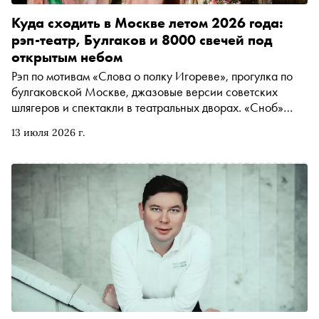
Куда сходить в Москве летом 2026 года:
рэп-театр, Булгаков и 8000 свечей под
открытым небом
Рэп по мотивам «Слова о полку Игореве», прогулка по
булгаковской Москве, джазовые версии советских
шлягеров и спектакли в театральных дворах. «Сноб»
собрал события июля и августа, ради которых стоит
13 июля 2026 г.
выйти из дома — хотя бы затем, чтобы потом было что
рассказывать тем, кто не вышел