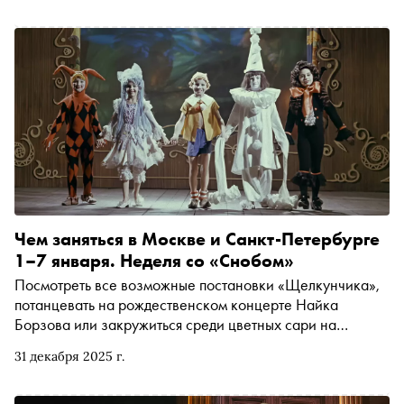
благотворительном спектакле «Аркаим» (который
пройдёт в Театре Наций 20 января), недавней премьере
«Игра интересов» в РАМТе, постановке «Три»
Екатерины Половцевой в «Кстати театре» и о планах на
будущее в театре и кино
Чем заняться в Москве и Санкт-Петербурге
1–7 января. Неделя со «Снобом»
Посмотреть все возможные постановки «Щелкунчика»,
потанцевать на рождественском концерте Найка
Борзова или закружиться среди цветных сари на
выставке «Индия. Ткань времени». Рассказываем, чем
31 декабря 2025 г.
заняться и куда сходить на ближайшей неделе