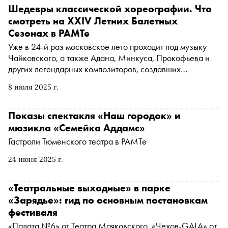
Шедевры классической хореографии. Что
смотреть на XXIV Летних Балетных
Сезонах в РАМТе
Уже в 24-й раз московское лето проходит под музыку
Чайковского, а также Адана, Минкуса, Прокофьева и
других легендарных композиторов, создавших
классический репертуар мировой балетной сцены. До
8 июля 2025 г.
28 августа на сцене Российского академического
Молодежного театра идут Летние Балетные Сезоны —
классика нон-стоп в исполнении четырех танцевальных
Показы спектакля «Наш городок» и
коллективов. Всего за два месяца покажут 76
мюзикла «Семейка Аддамс»
спектаклей в сопровождении оркестра. Рассказываем о
Гастроли Тюменского театра в РАМТе
постановках, которые нельзя пропустить
24 июня 2025 г.
«Театральные выходные» в парке
«Зарядье»: гид по основным постановкам
фестиваля
«Палата №6» от Театра Маяковского, «Чехов-GALA» от