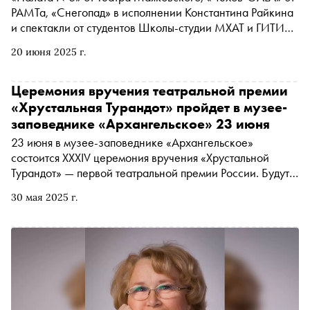
РАМТа, «Снегопад» в исполнении Константина Райкина
и спектакли от студентов Школы-студии МХАТ и ГИТИСа
21 и 22 июня смогут увидеть посетители фестиваля
20 июня 2025 г.
«Театральные выходные» в парке «Зарядье». «Сноб»
выбрал наиболее интересные постановки
Церемония вручения театральной премии
«Хрустальная Турандот» пройдет в музее-
заповеднике «Архангельское» 23 июня
23 июня в музее-заповеднике «Архангельское»
состоится XXXIV церемония вручения «Хрустальной
Турандот» — первой театральной премии России. Будут
отмечены лучшие работы сезона 2024/2025
30 мая 2025 г.