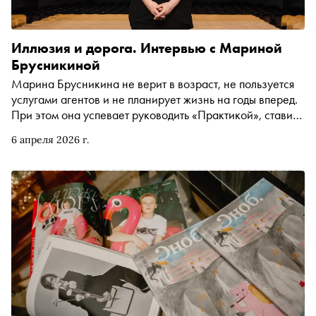
Иллюзия и дорога. Интервью с Мариной
Брусникиной
Марина Брусникина не верит в возраст, не пользуется
услугами агентов и не планирует жизнь на годы вперед.
При этом она успевает руководить «Практикой», ставить
премьеры в РАМТе и преподавать в Школе-студии МХАТ.
6 апреля 2026 г.
В весеннем номере «Сноба» обсудили с режиссером,
как обмануть время и почему деревня на Волге лучше
Лондона и Парижа