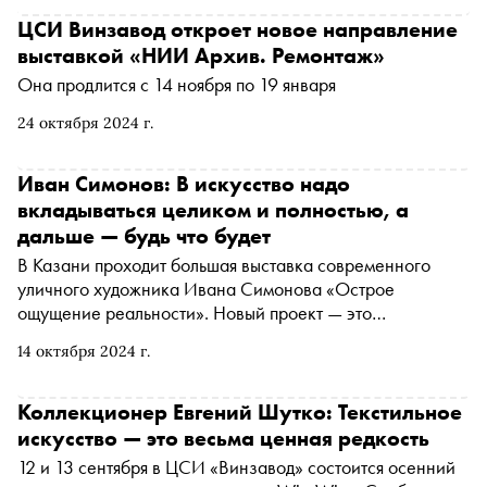
ЦСИ Винзавод откроет новое направление
выставкой «НИИ Архив. Ремонтаж»
Она продлится с 14 ноября по 19 января
24 октября 2024 г.
Иван Симонов: В искусство надо
вкладываться целиком и полностью, а
дальше — будь что будет
В Казани проходит большая выставка современного
уличного художника Ивана Симонова «Острое
ощущение реальности». Новый проект — это
ретроспектива творческого пути Ивана, который он
14 октября 2024 г.
прошел за семь лет активной работы. В столице
Татарстана представлены работы с 2015 года, многие из
которых еще не видела широкая публика. Специально
Коллекционер Евгений Шутко: Текстильное
для проекта художник создал серию, посвященную
искусство — это весьма ценная редкость
татарской идентичности. «Сноб» пообщался с Иваном
12 и 13 сентября в ЦСИ «Винзавод» состоится осенний
Симоновым и его женой Марусей — арт-менеджером,