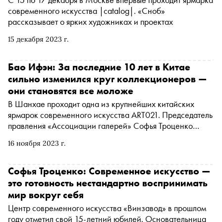
современного искусства |catalog|. «Сноб»
рассказывает о ярких художниках и проектах
15 декабря 2023 г.
Бао Ифэн: За последние 10 лет в Китае
сильно изменился круг коллекционеров —
они становятся все моложе
В Шанхае проходит одна из крупнейших китайских
ярмарок современного искусства ART021. Председатель
правления «Ассоциации галерей» Софья Троценко
поговорила с одним из ее основателей Бао Ифэном,
16 ноября 2023 г.
также основателем ярмарки JINGART в Пекине и DnA
SHENZHEN в Шеньчжене, о коллекционировании
китайского искусства и азиатском арт-рынке
Софья Троценко: Современное искусство —
это готовность нестандартно воспринимать
мир вокруг себя
Центр современного искусства «Винзавод» в прошлом
году отметил свой 15-летний юбилей. Основательница