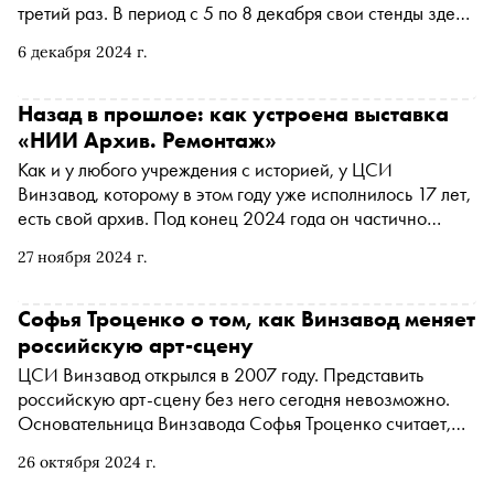
третий раз. В период с 5 по 8 декабря свои стенды здесь
представляют 54 галереи. «Сноб» — о том, какие
6 декабря 2024 г.
недочеты прошлых двух выставок учли организаторы,
куда пропал текстиль и как обстоит дело с иностранным
присутствием на российском арт-рынке
Назад в прошлое: как устроена выставка
«НИИ Архив. Ремонтаж»
Как и у любого учреждения с историей, у ЦСИ
Винзавод, которому в этом году уже исполнилось 17 лет,
есть свой архив. Под конец 2024 года он частично
доступен публике в виде выставки «НИИ Архив.
27 ноября 2024 г.
Ремонтаж». Название проекта рифмуется с целым
направлением работы Центра современного искусства
— «НИИ (Наука, Исследование, Искусство) Архив». Его
Софья Троценко о том, как Винзавод меняет
суть заключается в комплексном подходе к изучению
российскую арт-сцену
истории современного искусства в стране, начиная с
ЦСИ Винзавод открылся в 2007 году. Представить
работы с библиотекой и издательской программой и
российскую арт-сцену без него сегодня невозможно.
заканчивая выставочными и образовательными
Основательница Винзавода Софья Троценко считает,
проектами. «Сноб» побывал на выставке и узнал, как
что пришло время фиксировать историю российского
все элементы этой формулы искусствознания связаны
26 октября 2024 г.
современного искусства
между собой