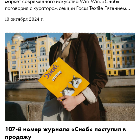
маркет современного искусства Win-Win. «Сноб»
продюсером и музой Ивана
поговорил с куратором секции Focus Textile Евгением
Шутко, основателем галереи Atelier Choutko,
10 октября 2024 г.
коллекционером авторских гобеленов и ковров ручной
работы, о том, какое место занимает текстиль на
российской арт-сцене, зачем его коллекционировать и
что дает участие в Win-Win молодым авторам
107-й номер журнала «Сноб» поступил в
продажу