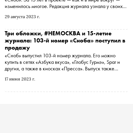
изменилось многое. Редакция журнала узнала у своих
друзей, чем они занимались в 2008-м, когда и как
29 августа 2023 г.
познакомились с изданием и кто, по их мнению,
сегодняшний герой «Сноба»
Три обложки, #НЕМОСКВА и 15-летие
журнала: 103-й номер «Сноба» поступил в
продажу
«Сноб» выпустил 103-й номер журнала. Его можно
купить в сетях «Азбука вкуса», «Глобус Гурмэ», Spar и
других, а также в киосках «Пресса». Выпуск также
появился на маркетплейсах Wildberries и Ozon
17 июня 2023 г.