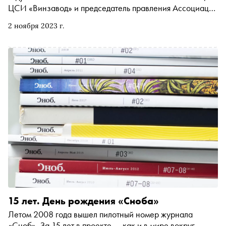
ЦСИ «Винзавод» и председатель правления Ассоциации
галерей Софья Троценко в рамках проекта «Индустрия»
2 ноября 2023 г.
рассказала «Снобу» о проблемах, которые стоят перед
арт-индустрией в России, о популярности молодого
искусства и ценообразовании на современном арт-
рынке
15 лет. День рождения «Сноба»
Летом 2008 года вышел пилотный номер журнала
«Сноб». За 15 лет в проекте — как и в мире вокруг —