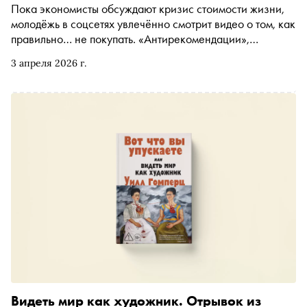
Пока экономисты обсуждают кризис стоимости жизни,
молодёжь в соцсетях увлечённо смотрит видео о том, как
правильно… не покупать. «Антирекомендации»,
«бережливый шик», «эстетика недопотребления» —
3 апреля 2026 г.
каждый год всё новые тренды пытаются превратить
экономность в символ вкуса и здравого смысла. Почему
эти движения почти всегда нацелены на женщин, есть ли
в них реальный потенциал и работают ли они в
российских реалиях — автор «Сноба» Мария Гольцова
обсудила с Элей Рей, соавтором подкаста «Жертвы
капитализма»
Видеть мир как художник. Отрывок из