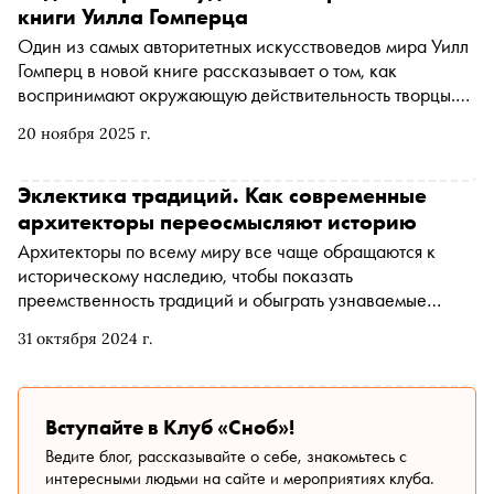
книги Уилла Гомперца
Один из самых авторитетных искусствоведов мира Уилл
Гомперц в новой книге рассказывает о том, как
воспринимают окружающую действительность творцы.
Автор исследует подходы к творчеству и взгляды как
20 ноября 2025 г.
прославленных художников прошлого, так и
современных звезд. Книга «Вот что вы упускаете или
видеть мир как художник» выходит в издательстве
Эклектика традиций. Как современные
«Синдбад» в конце ноября. «Сноб» публикует отрывок
архитекторы переосмысляют историю
Архитекторы по всему миру все чаще обращаются к
историческому наследию, чтобы показать
преемственность традиций и обыграть узнаваемые
декоративные элементы. «Сноб» разобрался, как
31 октября 2024 г.
сегодня в городском строительстве переосмысляется
история
Вступайте в Клуб «Сноб»!
Ведите блог, рассказывайте о себе, знакомьтесь с
интересными людьми на сайте и мероприятиях клуба.