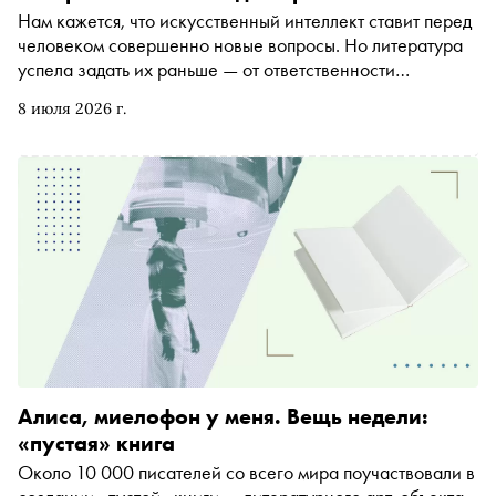
Нам кажется, что искусственный интеллект ставит перед
человеком совершенно новые вопросы. Но литература
успела задать их раньше — от ответственности
создателя перед своим творением до границы между
8 июля 2026 г.
разумом, имитацией и эмпатией. Специально для
«Сноба» Виктория Михайлова, сооснователь
Sensemakers и академический директор программы
«Тандемократия» Московской школы управления
Сколково, лектор HEC Paris, мастер-тренер по модели
процесса коммуникации PCM перечитывает Шелли,
Азимова, Дика, Исигуро и Лема как авторов, которые
писали об ИИ задолго до ИИ
Алиса, миелофон у меня. Вещь недели:
«пустая» книга
Около 10 000 писателей со всего мира поучаствовали в