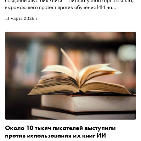
создании «пустой» книги — литературного арт-объекта,
выражающего протест против обучения ИИ на
литературных произведениях без согласия автора. В
13 марта 2026 г.
книге нет текста — только имена писателей. Наш автор
Илья Склярский рассказывает о подобных акциях в
других видах искусства, рассуждает о нюансах
авторского права и предсказывает, что ждёт литературу
в будущем
Около 10 тысяч писателей выступили
против использования их книг ИИ