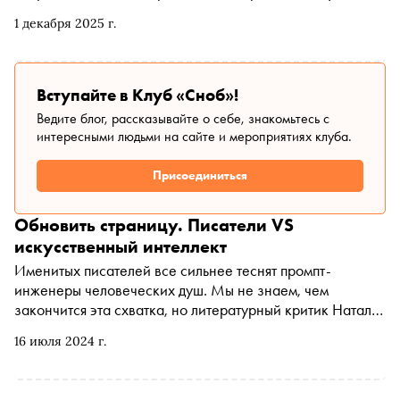
вечностях сэра Тома — той, где он бежит с чемоданом от
1 декабря 2025 г.
войны, и той, где спорит с вечностью, переписывая
мировые сюжеты, — размышляет литературный критик
«Сноба» Кирилл Ямщиков
Вступайте в Клуб «Сноб»!
Ведите блог, рассказывайте о себе, знакомьтесь с
интересными людьми на сайте и мероприятиях клуба.
Присоединиться
Обновить страницу. Писатели VS
искусственный интеллект
Именитых писателей все сильнее теснят промпт-
инженеры человеческих душ. Мы не знаем, чем
закончится эта схватка, но литературный критик Наталья
Ломыкина помогла разобраться, где и когда она
16 июля 2024 г.
началась