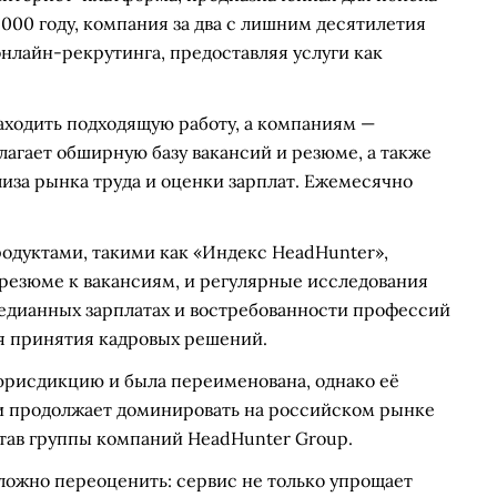
2000 году, компания за два с лишним десятилетия
онлайн-рекрутинга, предоставляя услуги как
аходить подходящую работу, а компаниям —
агает обширную базу вакансий и резюме, а также
иза рынка труда и оценки зарплат. Ежемесячно
одуктами, такими как «Индекс HeadHunter»,
резюме к вакансиям, и регулярные исследования
медианных зарплатах и востребованности профессий
я принятия кадровых решений.
юрисдикцию и была переименована, однако её
и продолжает доминировать на российском рынке
став группы компаний HeadHunter Group.
ложно переоценить: сервис не только упрощает