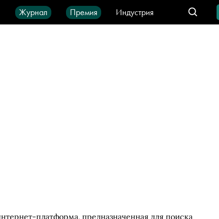
ы
Журнал
Премия
Индустрия
део
Город
IT-продукты
 интернет-платформа, предназначенная для поиска