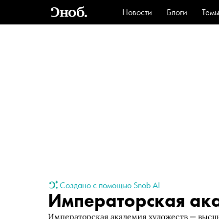
Новости
Блоги
Тем
Стиль
Ви
Создано с помощью Snob AI
Императорская ак
Императорская академия художеств — высше