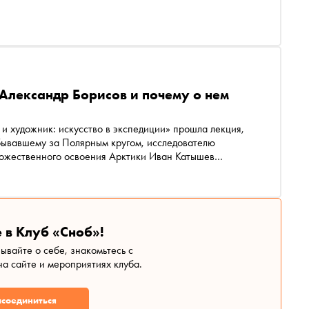
 Александр Борисов и почему о нем
бывавшему за Полярным кругом, исследователю
ожественного освоения Арктики Иван Катышев
ьянской семьи объездил полсвета и получил признание в
ло незаслуженно забыто
 в Клуб «Сноб»!
зывайте о себе, знакомьтесь с
а сайте и мероприятиях клуба.
соединиться