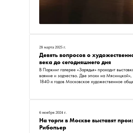
28 марта 2025 г.
Девять вопросов о художественно
века до сегодняшнего дня
В Паркинг галерее «Зарядья» проходит выставк
ваяние и зодчество. Две эпохи на Мясницкой»
1840-х годов Московское художественное обще
теперь находится Российская академия живопис
рассказывает о влиянии Императорской Акаде
живописи, ваяния и зодчества и о том, где сег
6 ноября 2024 г.
На торги в Москве выставят прои
Рибопьер