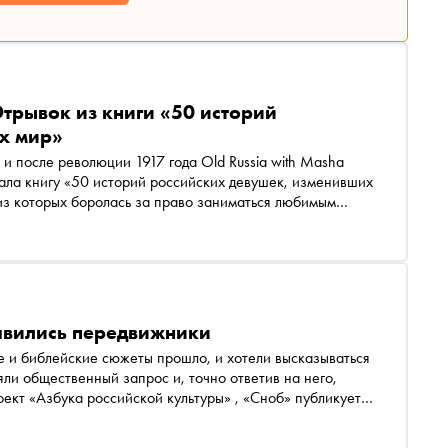
Отрывок из книги «50 историй
х мир»
и после революции 1917 года Old Russia with Masha
ала книгу «50 историй российских девушек, изменивших
из которых боролась за право заниматься любимым
я издательства «Бомбора»
оявились передвижники
е и библейские сюжеты прошло, и хотели высказываться
ли общественный запрос и, точно ответив на него,
убликует
нии художников, оставившем заметный след в