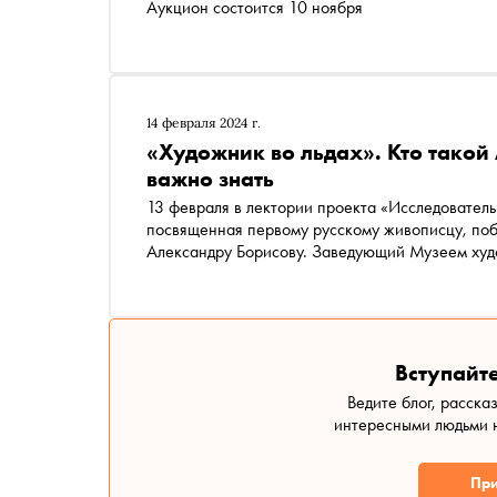
Аукцион состоится 10 ноября
14 февраля 2024 г.
«Художник во льдах». Кто такой
важно знать
13 февраля в лектории проекта «‎Исследователь и художник: искусство в экспедиции» прошла лекция,
посвященная первому русскому живописцу, по
Александру Борисову. Заведующий Музеем худ
рассказал о том, как выходец из простой крест
России и за ее пределами и почему его имя бы
Вступайте
Ведите блог, расска
интересными людьми н
При