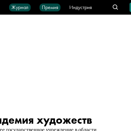
ы
Журнал
Премия
Индустрия
део
Город
IT-продукты
адемия художеств
е государственное учреждение в области