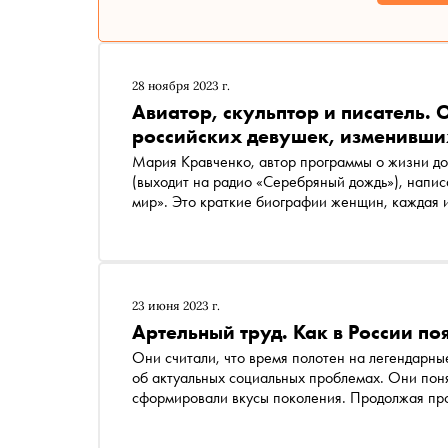
28 ноября 2023 г.
Авиатор, скульптор и писатель. 
российских девушек, изменивши
Мария Кравченко, автор программы о жизни до 
(выходит на радио «Серебряный дождь»), напис
мир». Это краткие биографии женщин, каждая 
делом. «Сноб» публикует отрывок с разрешени
23 июня 2023 г.
Артельный труд. Как в России п
Они считали, что время полотен на легендарны
об актуальных социальных проблемах. Они поня
сформировали вкусы поколения. Продолжая проект «Азбука российской культуры» , «Сноб» п
текст на букву П — о передвижниках, объедине
российской живописи