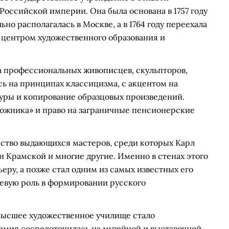
Российской империи. Она была основана в 1757 году
но располагалась в Москве, а в 1764 году переехала
 центром художественного образования и
а профессиональных живописцев, скульпторов,
сь на принципах классицизма, с акцентом на
туры и копирование образцовых произведений.
дожника» и право на заграничные пенсионерские
ство выдающихся мастеров, среди которых Карл
н Крамской и многие другие. Именно в стенах этого
еру, а позже стал одним из самых известных его
евую роль в формировании русского
 Высшее художественное училище стало
емия сосредоточилась на музейной и выставочной