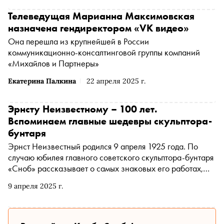
Телеведущая Марианна Максимовская
назначена гендиректором «VK видео»
Она перешла из крупнейшей в России
коммуникационно-консалтинговой группы компаний
«Михайлов и Партнеры»
Екатерина Палкина
22 апреля 2025 г.
Эрнсту Неизвестному – 100 лет.
Вспоминаем главные шедевры скульптора-
бунтаря
Эрнст Неизвестный родился 9 апреля 1925 года. По
случаю юбилея главного советского скульптора-бунтаря
«Сноб» рассказывает о самых знаковых его работах,
споре с Хрущевым, попытках изложить историю всего
9 апреля 2025 г.
человечества в одном изваянии и фантазиях об
огромных младенцах