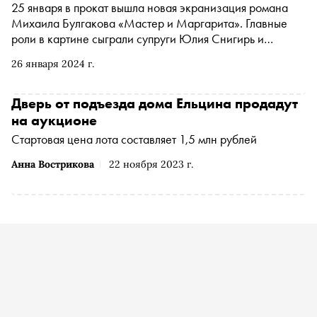
25 января в прокат вышла новая экранизация романа
Михаила Булгакова «Мастер и Маргарита». Главные
роли в картине сыграли супруги Юлия Снигирь и
Евгений Цыганов, а бюджет фильма превысил миллиард
26 января 2024 г.
рублей. «Сноб» составил подборку самых удачных
экранизаций по мотивам произведений «мистического
писателя»
Дверь от подъезда дома Ельцина продадут
на аукционе
Стартовая цена лота составляет 1,5 млн рублей
Анна Вострикова
22 ноября 2023 г.