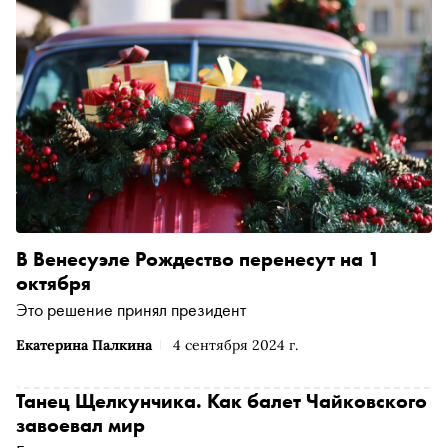
ангела". С "Запечатленного ангела" они опять пошли в
моду и скоро испошлились. Я совсем более не могу
писать этой формой». С Лесковым трудно не
согласиться: жанр, обязанный своей славой Чарльзу
Диккенсу, Николаю Гоголю и самому Лескову,
испортился штампами: «метель», «овраг», «замерзающий
на улице ребенок», «ангел», «черт», «чудо», что не
отменяет читательского интереса к волшебным и
мистическим сюжетам, связанным с Рождеством и
Новым годом. «Сноб» подготовил праздничный тест,
посвященный таким книгам
В Венесуэле Рождество перенесут на 1
октября
Это решение принял президент
Екатерина Палкина
4 сентября 2024 г.
Танец Щелкунчика. Как балет Чайковского
завоевал мир