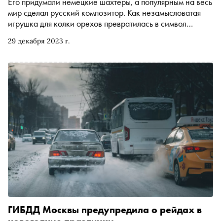
Его придумали немецкие шахтеры, а популярным на весь
мир сделал русский композитор. Как незамысловатая
игрушка для колки орехов превратилась в символ
Рождества, а потом Нового года. Продолжая проект
29 декабря 2023 г.
«Азбука российской культуры», «Сноб» публикует текст
на букву Щ — о балете «Щелкунчик»
ГИБДД Москвы предупредила о рейдах в