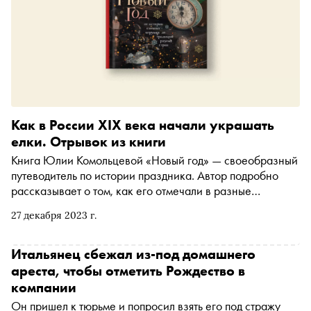
Как в России XIX века начали украшать
елки. Отрывок из книги
Книга Юлии Комольцевой «Новый год» — своеобразный
путеводитель по истории праздника. Автор подробно
рассказывает о том, как его отмечали в разные
исторические эпохи: Юлия Комольцева не просто
27 декабря 2023 г.
описывает традиции, но фиксирует интересные детали,
о которых современный читатель может не знать. С
разрешения издательства «Бомбора» «Сноб» публикует
Итальянец сбежал из-под домашнего
отрывок
ареста, чтобы отметить Рождество в
компании
Он пришел к тюрьме и попросил взять его под стражу