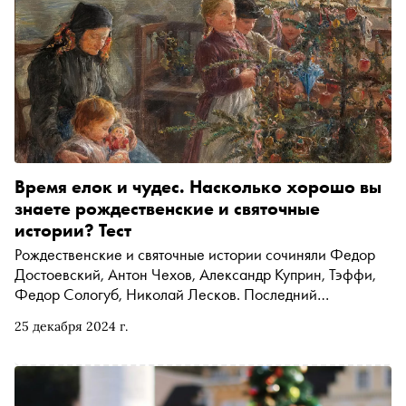
Время елок и чудес. Насколько хорошо вы
знаете рождественские и святочные
истории? Тест
Рождественские и святочные истории сочиняли Федор
Достоевский, Антон Чехов, Александр Куприн, Тэффи,
Федор Сологуб, Николай Лесков. Последний
сокрушался в письме издателю Алексею Суворину от 11
25 декабря 2024 г.
декабря 1888 года: «Форма рождественского рассказа
сильно поизносилась. Она была возведена в перл в
Англии Диккенсом. У нас не было хороших
рождественских рассказов с Гоголя до "Запечатленного