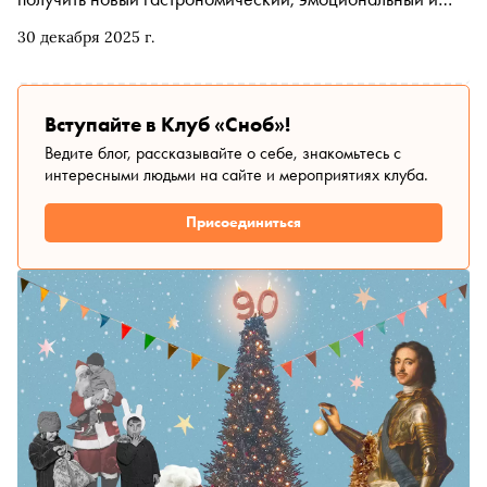
культурный опыт. «Сноб» рассказывает, куда идти на
30 декабря 2025 г.
бранч, где пить чай от бабушки и есть лапшу из чайника,
а еще — что смотреть и как восстанавливать организм в
новогодние каникулы
Вступайте в Клуб «Сноб»!
Ведите блог, рассказывайте о себе, знакомьтесь с
интересными людьми на сайте и мероприятиях клуба.
Присоединиться