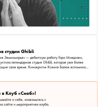
в студии Ghibli
ния Земноморья» — дебютную работу Горо Миядзаки,
тила легендарная студия Ghibli, которая уже более
ающие свое время. Кинокритик Ксения Балюк вспоминает
вошедшие в историю мультипликации
 в Клуб «Сноб»!
зывайте о себе, знакомьтесь с
а сайте и мероприятиях клуба.