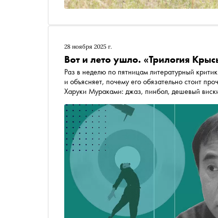
28 ноября 2025 г.
Вот и лето ушло. «Трилогия Кр
Раз в неделю по пятницам литературный критик Кирилл Ямщиков выбирает
и объясняет, почему его обязательно стоит проч
Харуки Мураками: джаз, пинбол, дешевый виски
«магическая формула» главного японского мел