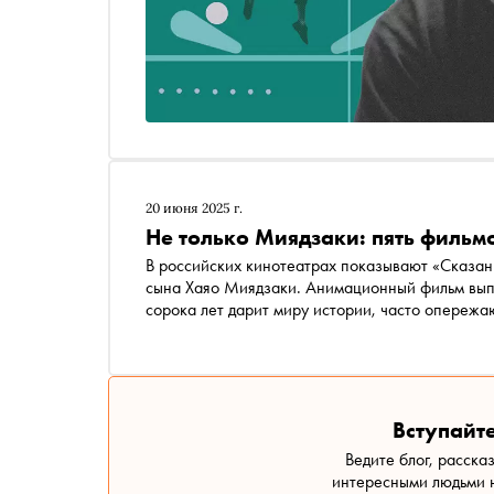
20 июня 2025 г.
Не только Миядзаки: пять фильмо
В российских кинотеатрах показывают «Сказа
сына Хаяо Миядзаки. Анимационный фильм выпус
сорока лет дарит миру истории, часто опереж
созданные разными авторами шедевры Ghibli, 
Вступайте
Ведите блог, расска
интересными людьми н