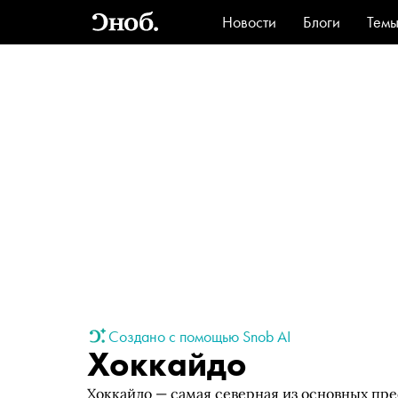
Новости
Блоги
Тем
Стиль
Ви
Создано с помощью Snob AI
Хоккайдо
Хоккайдо — самая северная из основных пр