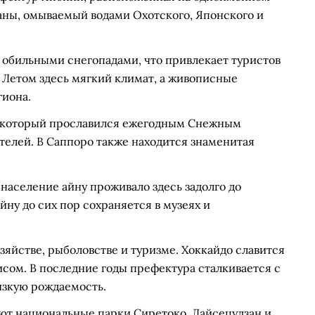
раны, омываемый водами Охотского, Японского и
 обильными снегопадами, что привлекает туристов
 Летом здесь мягкий климат, а живописные
гиона.
, который прославился ежегодным Снежным
елей. В Саппоро также находится знаменитая
население айну проживало здесь задолго до
йну до сих пор сохраняется в музеях и
зяйстве, рыболовстве и туризме. Хоккайдо славится
сом. В последние годы префектура сталкивается с
зкую рождаемость.
т национальные парки Сиретоко, Дайсецудзан и