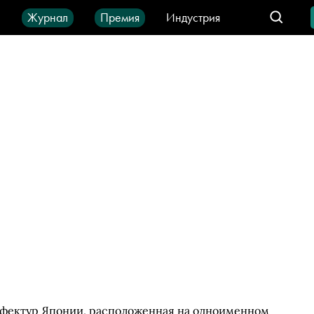
ы
Журнал
Премия
Индустрия
део
Город
IT-продукты
ефектур Японии, расположенная на одноименном