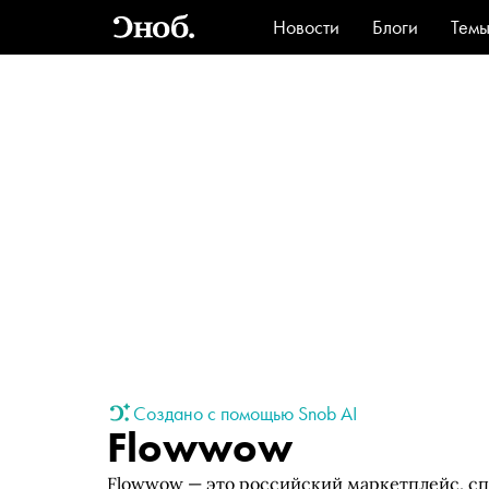
Новости
Блоги
Тем
Стиль
Ви
Создано с помощью Snob AI
Flowwow
Flowwow — это российский маркетплейс, сп