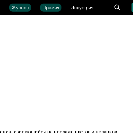
ы
Журнал
Премия
Индустрия
део
Город
IT-продукты
ециализирующийся на продаже цветов и подарков.