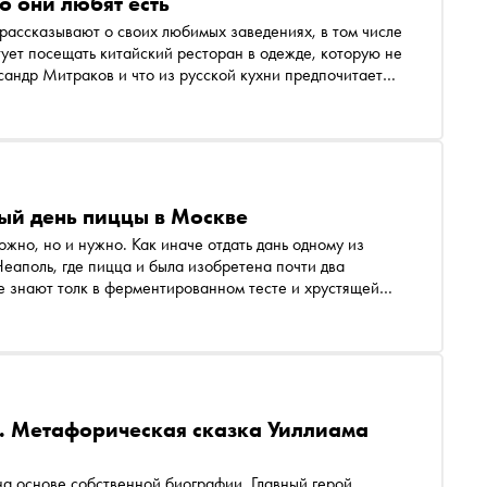
то они любят есть
рассказывают о своих любимых заведениях, в том числе
ует посещать китайский ресторан в одежде, которую не
ксандр Митраков и что из русской кухни предпочитает
ба»
ый день пиццы в Москве
ожно, но и нужно. Как иначе отдать дань одному из
еаполь, где пицца и была изобретена почти два
же знают толк в ферментированном тесте и хрустящей
. Метафорическая сказка Уиллиама
на основе собственной биографии. Главный герой