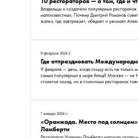
10 рестораторов — о том, где и ч
Владельцы и создатели популярных ресторанов 
малоизвестных. Почему Дмитрий Романов совет
жалко, где завтракает, обедает и ужинает Але
Уиллиам Ламберти — читайте в подборке «Сно
9 февраля 2024 г.
Где отпраздновать Международн
9 февраля — день, когда пиццу есть не только м
самых популярных в мире блюд? Москва — не Н
столетия назад, но в столичных ресторанах то
корочке
7 января 2024 г.
«Оранжада. Место под солнцем»
Ламберти
Ресторатор Уиллиам Ламберти написал сказку 