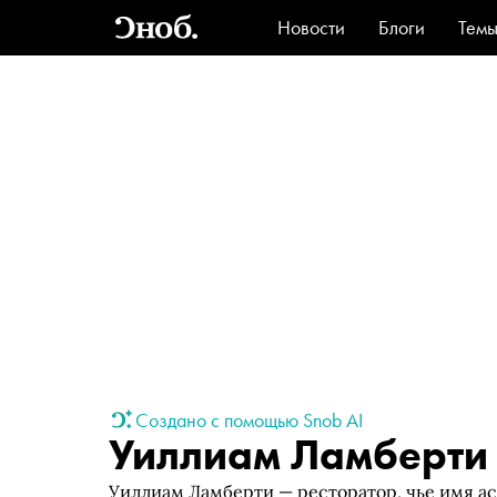
Новости
Блоги
Тем
Стиль
Ви
Создано с помощью Snob AI
Уиллиам Ламберти
Уиллиам Ламберти — ресторатор, чье имя а