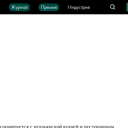
ы
Журнал
Премия
Индустрия
део
Город
IT-продукты
ссоциируется с итальянской кухней и ресторанным