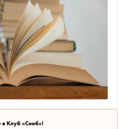
 в Клуб «Сноб»!