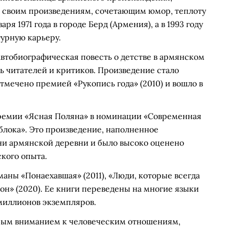
я своим произведениям, сочетающим юмор, теплоту
ря 1971 года в городе Берд (Армения), а в 1993 году
турную карьеру.
автобиографическая повесть о детстве в армянском
ь читателей и критиков. Произведение стало
тмечено премией «Рукопись года» (2010) и вошло в
 премии «Ясная Поляна» в номинации «Современная
яблока». Это произведение, наполненное
ни армянской деревни и было высоко оценено
кого опыта.
аны «Понаехавшая» (2011), «Люди, которые всегда
мон» (2020). Ее книги переведены на многие языки
миллионов экземпляров.
обым вниманием к человеческим отношениям,