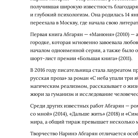
получившая широкую известность благодар
и глубокий психологизм. Она родилась 14 янва
переехала в Москву, где начала свою литера
Первая книга Абгарян — «Манюня» (2010) — 
городке, которая мгновенно завоевала любов
началом одноименной серии, а также было о
шорт-лист премии «Большая книга» (2011).
В 2016 году писательница стала лауреатом
русская проза» за роман «С неба упали три 
магическим реализмом, рассказывает о жиз
жюри за гуманизм и исследование человечес
Среди других известных работ Абгарян — ром
со мной» (2014), «Дальше жить» (2018) и «Си
мира, а общий тираж превышает несколько 
Творчество Наринэ Абгарян отличается ос