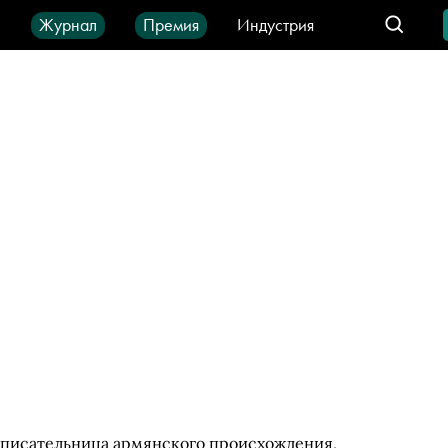
ы
Журнал
Премия
Индустрия
део
Город
IT-продукты
 писательница армянского происхождения,