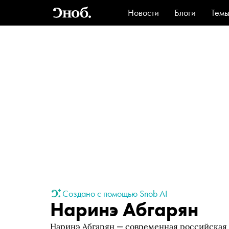
Новости
Блоги
Тем
Стиль
Ви
Создано с помощью Snob AI
Наринэ Абгарян
Наринэ Абгарян — современная российская