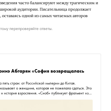
изведения часто балансируют между трагическим и
 широкой аудитории. Писательница продолжает
, оставаясь одной из самых читаемых авторов
тому перепроверяйте ответы.
аринэ Абгарян «София возвращалась
 пять стран: от Российской империи до Китая.
казывает о женщине, которая не пожелала сдаться. Это
 и история взросления. «Сноб» публикует фрагмент из
ии «Астрель-СПб»