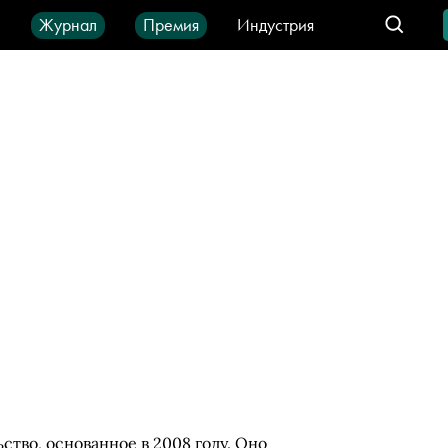
ы
Журнал
Премия
Индустрия
део
Город
IT-продукты
ство, основанное в 2008 году. Оно