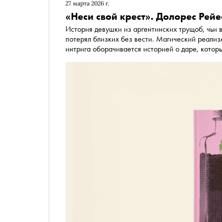
27 марта 2026 г.
«Неси свой крест». Долорес Рей
История девушки из аргентинских трущоб, чьи в
потерял близких без вести. Магический реализ
интрига оборачивается историей о даре, которы
вышедшей в издательстве «Лайвбук» в перевод