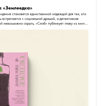
ес «Землеедка»
идения становятся единственной надеждой для тех, кто
м встречается с социальной драмой, а детективная
й невозможно скрыть. «Сноб» публикует главу из книги,
е Анны Берковой