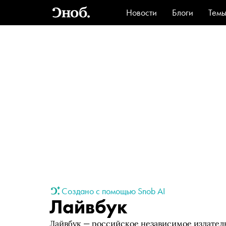
Новости
Блоги
Тем
Стиль
Ви
Создано с помощью Snob AI
Лайвбук
Лайвбук — российское независимое издатель