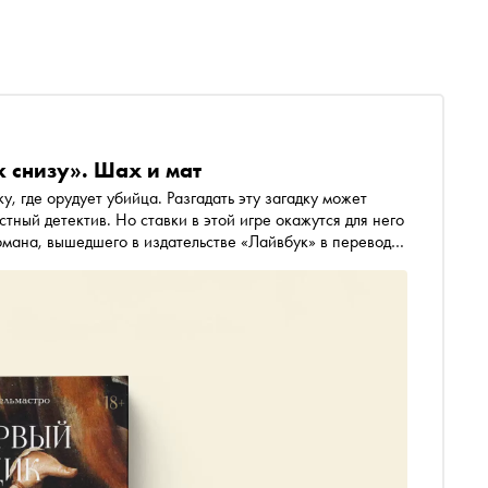
 снизу». Шах и мат
 где орудует убийца. Разгадать эту загадку может
тный детектив. Но ставки в этой игре окажутся для него
омана, вышедшего в издательстве «Лайвбук» в переводе