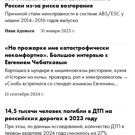
России из-за риска возгорания
Причиной стали неисправности в системе ABS/ESC у
машин 2014–2016 годов выпуска
Иван Адоньев
31 января 2025 г.
«На прожарке мне катастрофически
некомфортно». Большое интервью с
Евгением Чебатковым
Картошка в мундире в мишленовском ресторане, кухня
«Истории на ночь», прожарка, рэп и электроалкоголь —
«Сноб» встретился со стендап-комиком Евгением
Чебатковым, чтобы обсудить, каково это — быть
13 сентября 2024 г.
одновременно и любимцем публики, и объектом споров
среди коллег
14,5 тысячи человек погибли в ДТП на
российских дорогах в 2023 году
При этом, по данным исследований, количество ДТП в
первом квартале 2024 года снизилось на 27%