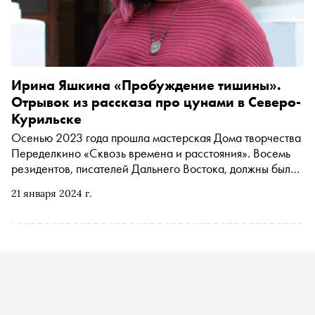
Ирина Яшкина «Пробуждение тишины».
Отрывок из рассказа про цунами в Северо-
Курильске
Осенью 2023 года прошла мастерская Дома творчества
Переделкино «Сквозь времена и расстояния». Восемь
резидентов, писателей Дальнего Востока, должны были
подумать об особом литературном языке своего
21 января 2024 г.
региона. Так был доработан рассказ редактора Ирины
Яшкиной из Владивостока. Автор написала о цунами,
которое разрушило город Северо-Курильск в 1952 году.
«Сноб» публикует отрывок