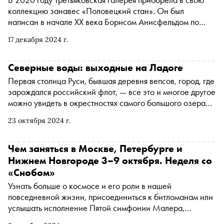
это вредит
коллекцию занавес «Половецкий стан». Он был
написан в начале XX века Борисом Анисфельдом по
эскизу Николая Рериха для Дягилевских сезонов.
17 декабря 2024 г.
Декорация размером 10 на 23 метра стала самым
большим произведением в собрании музея и одним из
самых сложных объектов для реставрации. Как проходил
Северные воды: выходные на Ладоге
ее первый этап — укрепление основы полотна, можно
Первая столица Руси, бывшая деревня вепсов, город, где
узнать из документального фильма «Рерих. Искусство
зарождался российский флот, — все это и многое другое
возрождать» . Скоро занавес начнут восстанавливать с
можно увидеть в окрестностях самого большого озера
лицевой стороны. «Сноб» поговорил с сотрудником
Европы. «Сноб» приглашает в путешествие по водам
отдела научной реставрации масляной станковой
23 октября 2024 г.
Ладоги и по течению времени
живописи XVIII — начала XX веков, реставратором
высшей категории Александрой Орловской о том,
Чем заняться в Москве, Петербурге и
почему реставрация «Половецкого стана» стала
Нижнем Новгороде 3–9 октября. Неделя со
вызовом, как восстанавливают произведения больших
«Снобом»
размеров и какую роль в этом играют технологии и
Узнать больше о космосе и его роли в нашей
наука
повседневной жизни, присоединиться к битломанам или
услышать исполнение Пятой симфонии Малера,
которую сыграет оркестр Теодора Курентзиса. «Сноб»