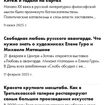
Китеж и гадали на картах
Начало ХХ века в русской литературно-философской
мысли было проникнуто богоискательством.
Политические катаклизмы и слом власти заставляли
задумываться о спасении государства, его будущем и о
9 июня 2025 г.
духовном единстве народа. Писатели и философы
искали пути спасения в православной вере, некоторые
из них создавали свои учения, занимались мистикой и
Свободная любовь русского авангарда. Что
ездили «по местам силы». О странностях и курьёзах
нужно знать о художниках Елене Гуро и
таких поездок — в материале Сноба
Михаиле Матюшине
21 февраля в Центре «Зотов» откроется выставка
«Любовь в авангарде. Михаил Матюшин и Елена Гуро».
В День всех влюбленных «Сноб» обсудил с ее
куратором Сергеем Уваровым, почему русские
17 февраля 2025 г.
«возглавили» авангард, как он менял представления о
человеческой чувственности и отрицал человеческое
как таковое, из-за чего сексуальная революция
Красота крупного масштаба. Как в
захлебнулась при Сталине, какие фантазии о мертвом
Третьяковской галерее реставрируют
сыне преследовали Елену Гуро, зачем обычные
самые большие произведения искусства
художники превращаются в трансмедиальных и когда им
В 2020 году Третьяковская галерея приобрела в свою