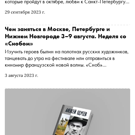
которые пройдут в октябре, любви к Санкт-Петербургу,
мечте о путешествии по Японии и Китаю и отвращении к
29 сентября 2023 г.
пустым стенам
Чем заняться в Москве, Петербурге и
Нижнем Новгороде 3–9 августа. Неделя со
«Снобом»
Изучить героев былин на полотнах русских художников,
танцевать до утра на фестивале или отправиться в
киномир французской новой волны. «Сноб»
рассказывает, чем заняться и куда сходить в Москве,
3 августа 2023 г.
Санкт-Петербурге и за городом на ближайшей неделе