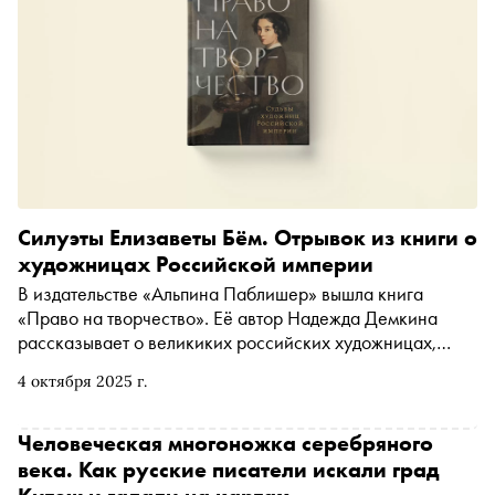
Силуэты Елизаветы Бём. Отрывок из книги о
художницах Российской империи
В издательстве «Альпина Паблишер» вышла книга
«Право на творчество». Её автор Надежда Демкина
рассказывает о великиких российских художницах,
которые не уступали в таланте современникам-
4 октября 2025 г.
мужчинам, но не стали настолько же известными. В
сборник биографий вошли истории о Елене Поленовой,
Ольге Розановой, Варваре Бубновой и ещё
Человеческая многоножка серебряного
четырнадцати талантливых женщинах. «Сноб» публикует
века. Как русские писатели искали град
отрывок из главы о Елизавете Бём (1843–1914)