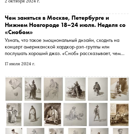
2 октября 2024 г.
рассказывает, чем заняться и куда сходить на
ближайшей неделе
Чем заняться в Москве, Петербурге и
Нижнем Новгороде 18–24 июля. Неделя со
«Снобом»
Узнать, что такое эмоциональный дизайн, сходить на
концерт американской хардкор-рэп-группы или
послушать хороший джаз. «Сноб» рассказывает, чем
заняться и куда сходить на ближайшей неделе
17 июля 2024 г.