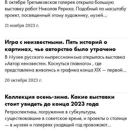
В октябре Третьяковская галерея открыла большую
выставку работ Николая Рериха. Подобный по масштабу
проект, посвященный этому художнику, музей
организовывал лишь 65 лет назад. В экспозицию на этот
21 ноября 2023 г.
раз включили не только художественные произведения
— сотни картин, эскизов, театральных декораций и
других работ, — но и документальные материалы.
Игра с неизвестными. Пять историй о
Выставка охватывает все периоды жизни мастера.
картинах, чье авторство было утрачено
«Сноб» собрал малоизвестные факты о наследии
В Музее русского импрессионизма открылась выставка
великого живописца и предлагает проверить, насколько
«Автор неизвестен. Коснуться главного» , где
хорошо вы знаете его творчество
представлена живопись и графика конца XIX — первой
трети XX века. Авторство представленных работ по
20 октября 2023 г.
разным причинам не было установлено или открылось
неожиданным образом. «Сноб» выбрал несколько
самых любопытных историй из каталога выставки,
Коллекция осень-зима. Какие выставки
которые могли бы послужить сюжетом для детективного
стоит увидеть до конца 2023 года
фильма
Ретроспективы, погружение в субкультуры,
существовавшие в советское время, и проекты о столице
— в музеях и галереях уходящий год провожают
историческими исследованиями. «Сноб» узнал, какие