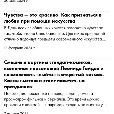
30 мая 2024 г.
Чувства — это красиво. Как признаться в
любви при помощи искусства
В День всех влюбленных хочется говорить о чувствах
так, чтобы это не было банально. Для таких признаний
отлично подойдут предметы современного искусства.
«Сноб» нашел в московских галереях, музеях, театрах и
12 февраля 2024 г.
ресторанах подарки, которые помогут рассказать о
любви
Смешные картины стендап-комиков,
вселенная персонажей Леонида Гайдая и
возможность «выйти» в открытый космос.
Какие выставки стоит посетить на
праздниках
Новогодние праздники не повод сидеть дома за
просмотром фильмов и сериалов. Это время можно
провести с пользой — например, сходить на выставку.
«Сноб» рассказывает о самых интересных экспозициях
2 января 2024 г.