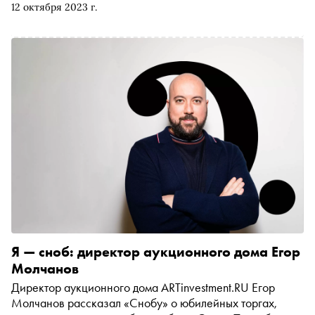
12 октября 2023 г.
проекты подготовили культурные институции на
ближайшие месяцы, и рассказывает о самых интересных
выставках в Москве, Владимире и Санкт-Петербурге
Я — сноб: директор аукционного дома Егор
Молчанов
Директор аукционного дома ARTinvestment.RU Егор
Молчанов рассказал «Снобу» о юбилейных торгах,