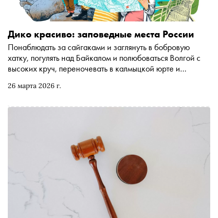
Дико красиво: заповедные места России
Понаблюдать за сайгаками и заглянуть в бобровую
хатку, погулять над Байкалом и полюбоваться Волгой с
высоких круч, переночевать в калмыцкой юрте и
послушать песни барханов — «Сноб» рассказывает про
26 марта 2026 г.
уникальные заповедные территории и национальные
парки, предлагающие интересные и необычные идеи
для экотуризма