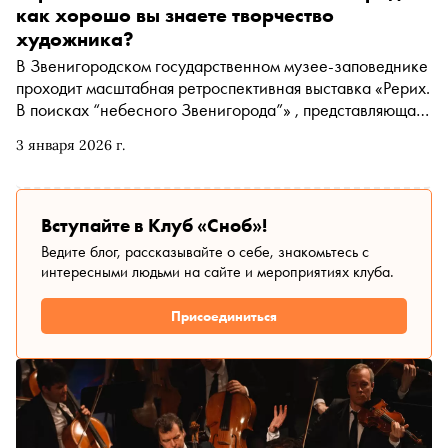
как хорошо вы знаете творчество
художника?
В Звенигородском государственном музее-заповеднике
проходит масштабная ретроспективная выставка «Рерих.
В поисках “небесного Звенигорода”» , представляющая
40 живописных работ Николая Рериха из коллекции
3 января 2026 г.
Государственного Русского музея, включая такие
знаменитые полотна, как «Весна священная»,
«Единоборство Мстислава с Редедей» и гималайские
пейзажи. Пройдите тест, чтобы понять, насколько
Вступайте в Клуб «Сноб»!
хорошо вы знаете эти картины и творчество великого
Ведите блог, рассказывайте о себе, знакомьтесь с
художника-путешественника
интересными людьми на сайте и мероприятиях клуба.
Присоединиться