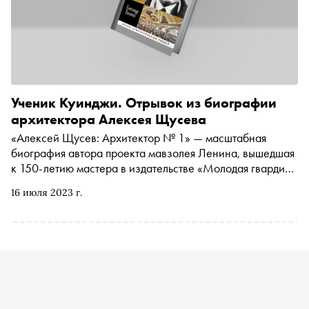
Ученик Куинджи. Отрывок из биографии
архитектора Алексея Щусева
«Алексей Щусев: Архитектор № 1» — масштабная
биография автора проекта мавзолея Ленина, вышедшая
к 150-летию мастера в издательстве «Молодая гвардия».
«Сноб» публикует главу из новой книги писателя и
16 июля 2023 г.
историка Александра Васькина, посвященную учебе
Щусева в Академии художеств