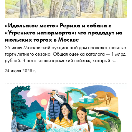
«Идольское место» Рериха и собака с
«Утреннего натюрморта»: что продадут на
июльских торгах в Москве
26 июля Московский аукционный дом проведёт главные
торги летнего сезона. Общая оценка каталога — 1 млрд
рублей. В него вошли крымский пейзаж, который в
начале XIX века купили для Императорского Эрмитажа,
24 июля 2026 г.
три портрета Бориса Григорьева, пастель Николая
Рериха и подготовительный рисунок Кузьмы Петрова-
Водкина к «Утреннему натюрморту»