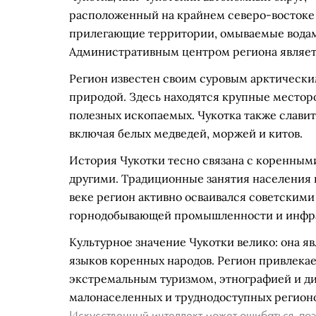
расположенный на крайнем северо-востоке 
прилегающие территории, омываемые водами
Административным центром региона являет
Регион известен своим суровым арктически
природой. Здесь находятся крупные месторо
полезных ископаемых. Чукотка также слави
включая белых медведей, моржей и китов.
История Чукотки тесно связана с коренным
другими. Традиционные занятия населения в
веке регион активно осваивался советскими
горнодобывающей промышленности и инфр
Культурное значение Чукотки велико: она я
языков коренных народов. Регион привлека
экстремальным туризмом, этнографией и ди
малонаселенных и труднодоступных регионо
Искусственный интеллект может ошибаться, поэ