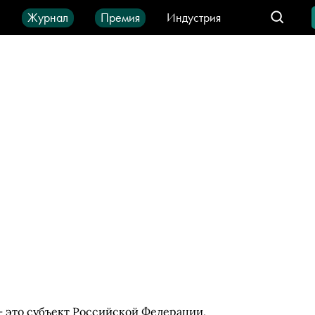
ы
Журнал
Премия
Индустрия
део
Город
IT-продукты
— это субъект Российской Федерации,