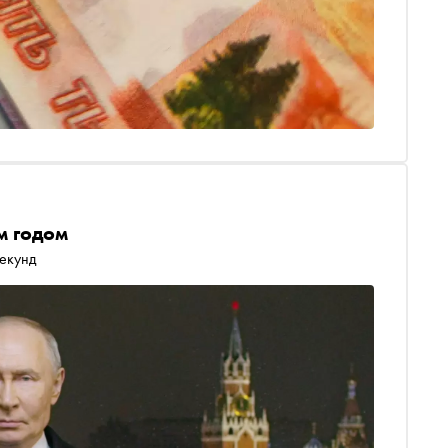
м годом
секунд