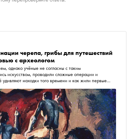
анации черепа, грибы для путешествий
рвью с археологом
ем, однако учёные не согласны с таким
ись искусством, проводили сложные операции и
 удивляют находки того времени и как жили первые
риторию современной Москвы покрывал километровый
ницына, руководителя экспедиции по исследованию
х стоянок в Воронежской области