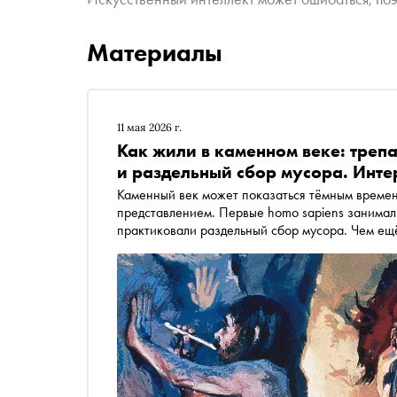
Материалы
11 мая 2026 г.
Как жили в каменном веке: треп
и раздельный сбор мусора. Инте
Каменный век может показаться тёмным времен
представлением. Первые homo sapiens занимал
практиковали раздельный сбор мусора. Чем ещё
представители человека разумного, когда тер
слой льда? Об этом «Сноб» спросил Андрея Си
памятника верхнего палеолита — Костёнковски