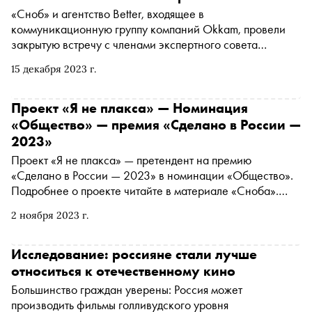
момент
«Сноб» и агентство Better, входящее в
коммуникационную группу компаний Okkam, провели
закрытую встречу с членами экспертного совета
номинации «Бизнес» ежегодной премии «Сделано в
15 декабря 2023 г.
России». В этом году редакция проекта приняла решение
наградить номинантов отрасли за устойчивость. Члены
экспертного совета, специалисты по устойчивому
Проект «Я не плакса» — Номинация
развитию бизнеса из разных отраслей, встретились,
«Общество» — премия «Сделано в России —
чтобы обсудить актуальный контекст повестки
2023»
устойчивого развития. Дискуссию модерировали
Проект «Я не плакса» — претендент на премию
генеральный директор Better Владлен Заморский и
«Сделано в России — 2023» в номинации «Общество».
генеральный директор «Сноба» Марина Геворкян
Подробнее о проекте читайте в материале «Сноба».
Финансовый партнер премии — «МТС Банк
2 ноября 2023 г.
Premium&Private». Технологический партнер —
«Аквариус». Партнер номинации «Теория и практика
важных дел» — «Россия — страна возможностей»
Исследование: россияне стали лучше
относиться к отечественному кино
Большинство граждан уверены: Россия может
производить фильмы голливудского уровня