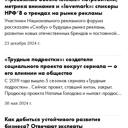
метрика внимания и «lovemark»: спикеры
НРФ’8 о трендах на рынке рекламы
Участники Национального рекламного форума
рассказали «Снобу» о будущем рынка рекламы,
развитии новых отечественных брендов и постоянной
трансформации медиа
23 декабря 2024 г.
«Трудные подростки»: создатели
социального проекта вокруг сериала — о
его влиянии на общество
С 2019 года вышло 5 сезонов сериала «Трудные
подростки» . Сейчас проект, ставший хитом, закрыт.
Продюсер проекта Наталья Голодова и импакт-продюсер
Мария Залунина рассказали «Снобу» о том, как
30 мая 2024 г.
родителям стоит вести себя с проблемными
тинейджерами, на какие проекты о социальных
проблемах в России стоит обратить внимание и куда
Как добиться устойчивого развития
подросток может обратиться за помощью в трудный
бизнеса? Отвечают эксперты