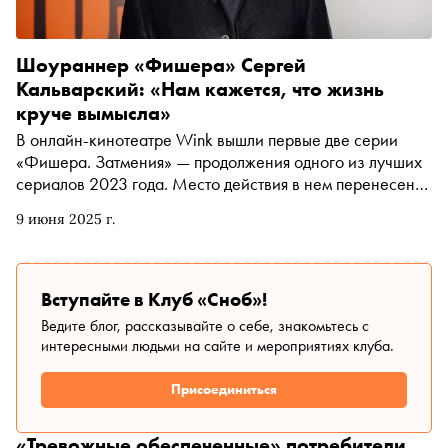
Шоураннер «Фишера» Сергей
Кальварский: «Нам кажется, что жизнь
круче вымысла»
В онлайн-кинотеатре Wink вышли первые две серии
«Фишера. Затмения» — продолжения одного из лучших
сериалов 2023 года. Место действия в нем перенесено
на юг России, а нового маньяка ловят новые следователи
9 июня 2025 г.
— из прошлого сезона в актерском составе остался
только Иван Янковский. Но второй «Фишер», как и
первый, снят на основе реальных событий. После
премьеры Катя Загвоздкина поговорила со сценаристом
Вступайте в Клуб «Сноб»!
и шоураннером Сергеем Кальварским (создал
Ведите блог, рассказывайте о себе, знакомьтесь с
«Фишера» вместе с Натальей Капустиной) о проклятии
интересными людьми на сайте и мероприятиях клуба.
второго сезона, «калькуляционном кино» и работе с
фактами
Присоединиться
«Тревожные обеспеченные» потребители,