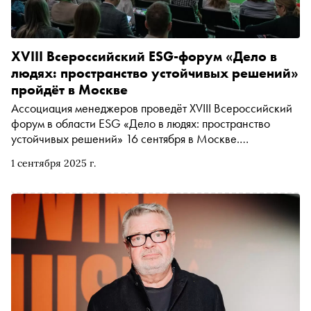
XVIII Всероссийский ESG-форум «Дело в
людях: пространство устойчивых решений»
пройдёт в Москве
Ассоциация менеджеров проведёт XVIII Всероссийский
форум в области ESG «Дело в людях: пространство
устойчивых решений» 16 сентября в Москве.
Мероприятие традиционно станет крупнейшим
1 сентября 2025 г.
событием для социально ответственного бизнеса и
объединит ведущих экспертов в области устойчивого
развития, корпоративной социальной ответственности,
представителей СМИ, блогосферы, а также компаний,
предлагающих современные технологии и решения в
области ESG