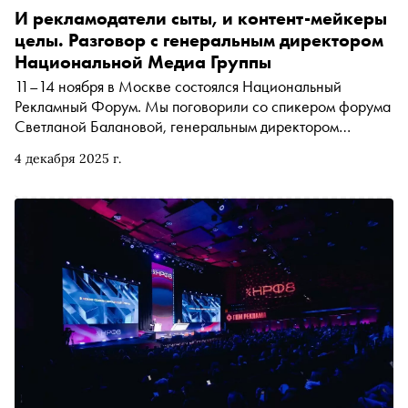
И рекламодатели сыты, и контент-мейкеры
целы. Разговор с генеральным директором
Национальной Медиа Группы
11–14 ноября в Москве состоялся Национальный
Рекламный Форум. Мы поговорили со спикером форума
Светланой Балановой, генеральным директором
Национальной Медиа Группы, о том, как найти баланс
4 декабря 2025 г.
между рекламой и самовыражением, о приложении для
вертикальных сериалов и о секретах хорошего контента