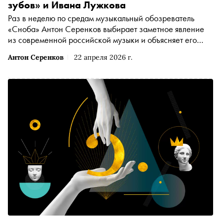
зубов» и Ивана Лужкова
Раз в неделю по средам музыкальный обозреватель
«Сноба» Антон Серенков выбирает заметное явление
из современной российской музыки и объясняет его
нам. Сегодня слушаем совместный альбом «Золотых
Антон Серенков
22 апреля 2026 г.
Зубов» и Ивана Лужкова — заторможенную комедию
«Нет, это я хочу умереть в Новом Орлеане» в стиле
слоукор