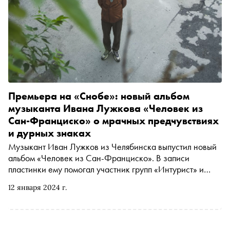
Премьера на «Снобе»: новый альбом
музыканта Ивана Лужкова «Человек из
Сан-Франциско» о мрачных предчувствиях
и дурных знаках
Музыкант Иван Лужков из Челябинска выпустил новый
альбом «Человек из Сан-Франциско». В записи
пластинки ему помогал участник групп «Интурист» и
«ГШ» Евгений Горбунов. «Сноб» рассказывает о релизе,
12 января 2024 г.
который 12 января стал доступен на стриминговых
площадках