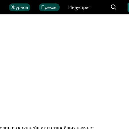
ы
Журнал
Премия
Индустрия
део
Город
IT-продукты
дин из крупнейших и старейших научно-