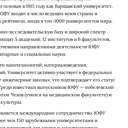
 основан в 1915 году как Варшавский университет,
ЮФУ входит в число ведущих вузов страны и
рейтингах, входя в топ-1000 университетов мира.
чно-исследовательскую базу и широкий спектр
ходят 5 академий, 12 институтов и 6 факультетов,
Ключевыми направлениями деятельности ЮФУ
итарные и социальные науки.
ти нанотехнологий, материаловедения,
й. Университет активно участвует в федеральных
 инженерные школы», что подтверждает его статус
 Среди известных выпускников ЮФУ — нобелевский
тон Чехов (учился на медицинском факультете) и
 культуры.
 является международное сотрудничество. ЮФУ
ее чем 150 зарубежными университетами и
ится площадкой для крупных международных