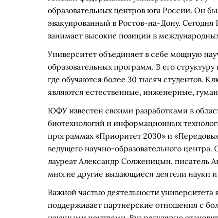
образовательных центров юга России. Он был
эвакуированный в Ростов-на-Дону. Сегодня 
занимает высокие позиции в международных 
Университет объединяет в себе мощную нау
образовательных программ. В его структуру в
где обучаются более 30 тысяч студентов. 
являются естественные, инженерные, гуман
ЮФУ известен своими разработками в облас
биотехнологий и информационных технологи
программах «Приоритет 2030» и «Передовые
ведущего научно-образовательного центра.
лауреат Александр Солженицын, писатель Ан
многие другие выдающиеся деятели науки и
Важной частью деятельности университета
поддерживает партнерские отношения с бол
научными центрами. Вуз регулярно станов