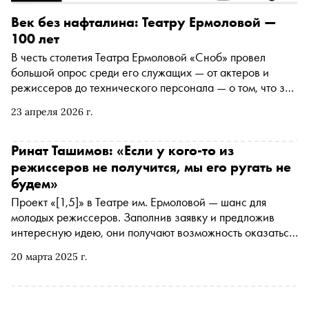
Век без нафталина: Театру Ермоловой —
100 лет
В честь столетия Театра Ермоловой «Сноб» провел
большой опрос среди его служащих — от актеров и
режиссеров до технического персонала — о том, что за
этот век стало самым важным для театра и на чем
23 апреля 2026 г.
держится команда сегодня. В шестом выпуске на наши
вопросы ответили актриса Наташа Горбас и куратор
специальных проектов Ринат Ташимов
Ринат Ташимов: «Если у кого-то из
режиссеров не получится, мы его ругать не
будем»
Проект «[1,5]» в Театре им. Ермоловой — шанс для
молодых режиссеров. Заполнив заявку и предложив
интересную идею, они получают возможность оказаться
на большой московской сцене. Обычно начинающим
20 марта 2025 г.
постановщикам приходится долго оттачивать мастерство,
кочуя по региональным театрам, и лишь единицы,
обзаведясь первыми сединами, получают право работать
на главных сценах Москвы