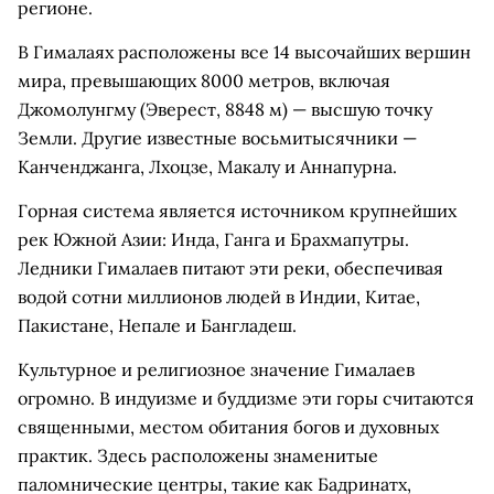
регионе.
В Гималаях расположены все 14 высочайших вершин
мира, превышающих 8000 метров, включая
Джомолунгму (Эверест, 8848 м) — высшую точку
Земли. Другие известные восьмитысячники —
Канченджанга, Лхоцзе, Макалу и Аннапурна.
Горная система является источником крупнейших
рек Южной Азии: Инда, Ганга и Брахмапутры.
Ледники Гималаев питают эти реки, обеспечивая
водой сотни миллионов людей в Индии, Китае,
Пакистане, Непале и Бангладеш.
Культурное и религиозное значение Гималаев
огромно. В индуизме и буддизме эти горы считаются
священными, местом обитания богов и духовных
практик. Здесь расположены знаменитые
паломнические центры, такие как Бадринатх,