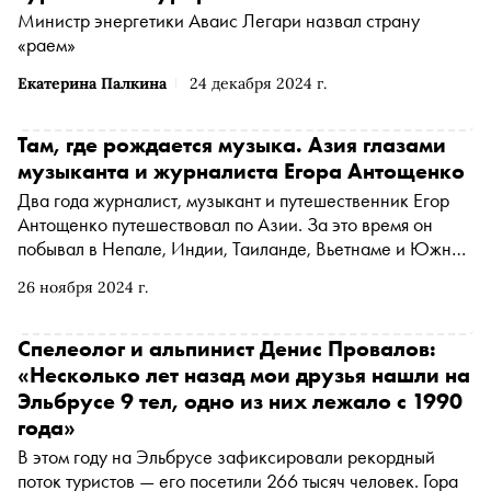
Министр энергетики Аваис Легари назвал страну
«раем»
Екатерина Палкина
24 декабря 2024 г.
Там, где рождается музыка. Азия глазами
музыканта и журналиста Егора Антощенко
Два года журналист, музыкант и путешественник Егор
Антощенко путешествовал по Азии. За это время он
побывал в Непале, Индии, Таиланде, Вьетнаме и Южной
Корее. По итогам своей «азиатской Одиссеи» музыкант
26 ноября 2024 г.
в рамках проекта проекта Yak 40 выпустил альбом
Travelogue , который писал в поездке. Специально для
«Сноба» Егор Антощенко рассказал о пяти
Спелеолог и альпинист Денис Провалов:
запоминающихся и вдохновляющих местах на своем
«Несколько лет назад мои друзья нашли на
пути
Эльбрусе 9 тел, одно из них лежало с 1990
года»
В этом году на Эльбрусе зафиксировали рекордный
поток туристов — его посетили 266 тысяч человек. Гора