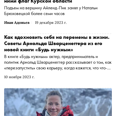
ними флаг Курской области
Подъем на вершину Айленд-Пик занял у Натальи
Брюховецкой более семи часов
Иван Адоньев
19 декабря 2023 г.
Как вдохновить себя на перемены в жизни.
Советы Арнольда Шварценеггера из его
новой книги «Будь нужным»
В книге «Будь нужным» актер, предприниматель и
политик Арнольд Шварценеггер рассказывает о том, как
«перезапустить» свою карьеру, когда кажется, что что-то
идет не так. С разрешения издательства «Альпина
10 ноября 2023 г.
Паблишер» «Сноб» публикует отрывок