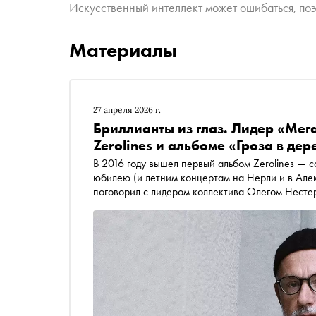
Искусственный интеллект может ошибаться, поэ
Материалы
27 апреля 2026 г.
Бриллианты из глаз. Лидер «Мег
Zerolines и альбоме «Гроза в дер
В 2016 году вышел первый альбом Zerolines — сайд-проекта группы «Мегаполис». К его 10-летнему
юбилею (и летним концертам на Нерли и в Александринском театре ) автор «Сноба» Егор Спесивцев
поговорил с лидером коллектива Олегом Нестер
— и что с ними происходит сейчас. Не забыли 
альбому «Мегаполиса» в 2026-м исполняется 3