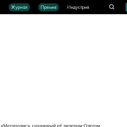
ы
Журнал
Премия
Индустрия
део
Город
IT-продукты
ы «Мегаполис», созданный её лидером Олегом