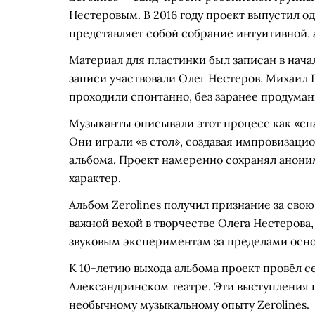
Нестеровым. В 2016 году проект выпустил 
представляет собой собрание интуитивной,
Материал для пластинки был записан в нача
записи участвовали Олег Нестеров, Михаил 
проходили спонтанно, без заранее продума
Музыканты описывали этот процесс как «сп
Они играли «в стол», создавая импровизаци
альбома. Проект намеренно сохранял анони
характер.
Альбом Zerolines получил признание за сво
важной вехой в творчестве Олега Нестерова
звуковым экспериментам за пределами осно
К 10-летию выхода альбома проект провёл се
Александринском театре. Эти выступления 
необычному музыкальному опыту Zerolines.