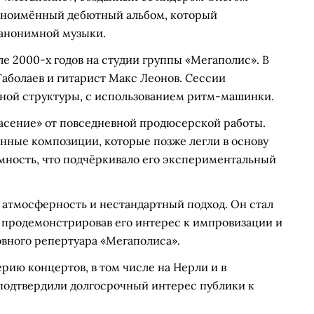
одноимённый дебютный альбом, который
 анонимной музыки.
ле 2000-х годов на студии группы «Мегаполис». В
Габолаев и гитарист Макс Леонов. Сессии
нной структуры, с использованием ритм-машинки.
асение» от повседневной продюсерской работы.
онные композиции, которые позже легли в основу
мность, что подчёркивало его экспериментальный
ю атмосферность и нестандартный подход. Он стал
, продемонстрировав его интерес к импровизации и
вного репертуара «Мегаполиса».
рию концертов, в том числе на Нерли и в
подтвердили долгосрочный интерес публики к