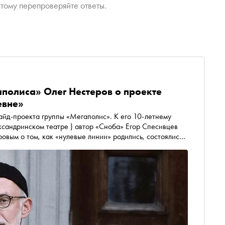
тому перепроверяйте ответы.
аполиса» Олег Нестеров о проекте
евне»
овым о том, как «нулевые линии» родились, состоялись
и про «Грозу в деревне»: первому «киномузыкальному»
0 лет