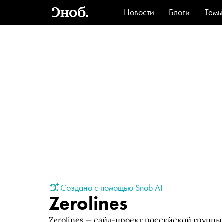
Новости
Блоги
Тем
Стиль
Ви
Создано с помощью Snob AI
Zerolines
Zerolines — сайд-проект российской групп