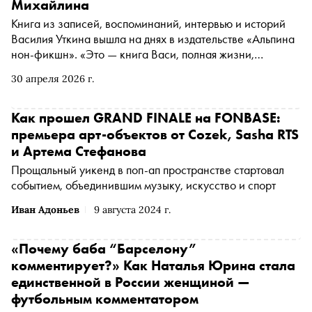
Михайлина
Книга из записей, воспоминаний, интервью и историй
Василия Уткина вышла на днях в издательстве «Альпина
нон-фикшн». «Это — книга Васи, полная жизни,
большой, разной, счастливой, грустной, веселой. Книга,
30 апреля 2026 г.
написанная не вместо него, а для него», — пишет в
предисловии составитель Станислав Гридасов.
Электронная и аудиоверсии доступны в Яндекс Книгах.
Как прошел GRAND FINALE на FONBASE:
«Сноб» публикует отрывок
премьера арт-объектов от Cozek, Sasha RTS
и Артема Стефанова
Прощальный уикенд в поп-ап пространстве стартовал
событием, объединившим музыку, искусство и спорт
Иван Адоньев
9 августа 2024 г.
«Почему баба “Барселону”
комментирует?» Как Наталья Юрина стала
единственной в России женщиной —
футбольным комментатором