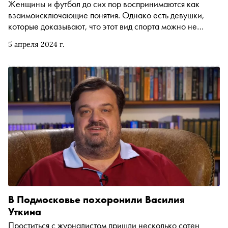
Женщины и футбол до сих пор воспринимаются как
взаимоисключающие понятия. Однако есть девушки,
которые доказывают, что этот вид спорта можно не
только любить, но и сделать своей работой. Наталья
5 апреля 2024 г.
Юрина — единственная в России женщина, которая
комментирует футбольные матчи. Спортивный
обозреватель рассказала «Снобу» о том, почему она
сменила университетские стены на комментаторскую
будку, с какими сложностями столкнулась в профессии и
как на женский голос в трансляции матча реагируют
мужчины
В Подмосковье похоронили Василия
Уткина
Проститься с журналистом пришли несколько сотен