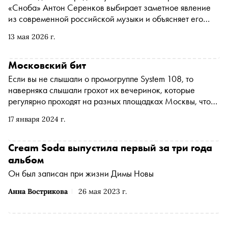
«Сноба» Антон Серенков выбирает заметное явление
из современной российской музыки и объясняет его
нам. На этот раз обсуждаем «Истерику» — первый
13 мая 2026 г.
альбом Cream Soda в новом составе, который уверенно
переизобретает музыку группы (теперь уже совсем
другой)
Московский бит
Если вы не слышали о промогруппе System 108, то
наверняка слышали грохот их вечеринок, которые
регулярно проходят на разных площадках Москвы, что
бы ни случилось. А случилось многое. «Сноб» в 104-м
17 января 2024 г.
номере журнала выяснил, как продюсеру Евгению
Машкову удалось объединить на танцполе рейверов,
группу Cream Soda и даже Басту в не самое, казалось
Cream Soda выпустила первый за три года
бы, подходящее для танцев время
альбом
Он был записан при жизни Димы Новы
Анна Вострикова
26 мая 2023 г.