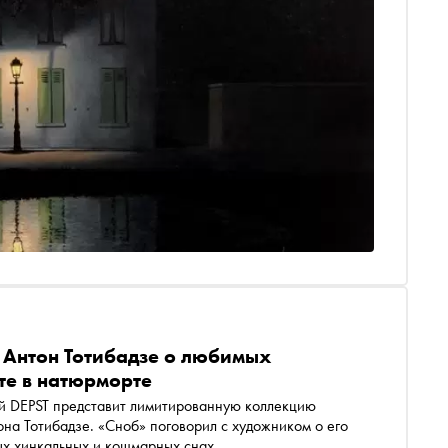
 Антон Тотибадзе о любимых
те в натюрморте
й DEPST представит лимитированную коллекцию
на Тотибадзе. «Сноб» поговорил с художником о его
ых хинкальных и кошмарных снах