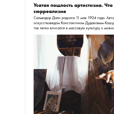
Усатая пошлость артистизма. Что
сюрреализме
Сальвадор Дали родился 11 мая 1904 года. Авт
искусствоведом Константином Дудаковым-Кашу
так легко вписался в массовую культуру и мож
новостей, в которой одновременно мелькают ф