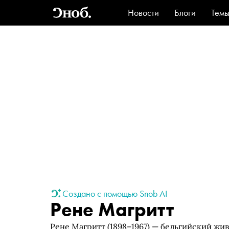
Новости
Блоги
Тем
Стиль
Ви
Создано с помощью Snob AI
Рене Магритт
Рене Магритт (1898–1967) — бельгийский жи