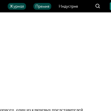
ы
Журнал
Премия
Индустрия
део
Город
IT-продукты
вописец, один из ключевых представителей