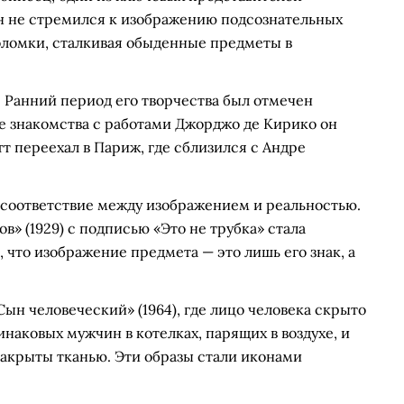
он не стремился к изображению подсознательных
воломки, сталкивая обыденные предметы в
. Ранний период его творчества был отмечен
е знакомства с работами Джорджо де Кирико он
тт переехал в Париж, где сблизился с Андре
есоответствие между изображением и реальностью.
в» (1929) с подписью «Это не трубка» стала
 что изображение предмета — это лишь его знак, а
ын человеческий» (1964), где лицо человека скрыто
инаковых мужчин в котелках, парящих в воздухе, и
закрыты тканью. Эти образы стали иконами