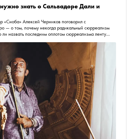
 нужно знать о Сальвадоре Дали и
ор «Сноба» Алексей Черников поговорил с
ро — о том, почему некогда радикальный сюрреализм
но ли назвать последним оплотом сюрреализма ленту
отографии котят и сцены убийств