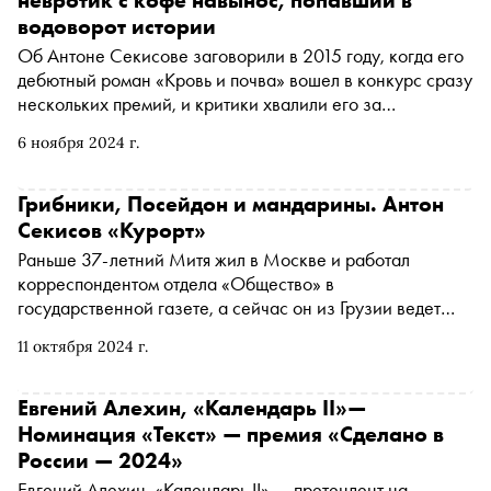
водоворот истории
Об Антоне Секисове заговорили в 2015 году, когда его
дебютный роман «Кровь и почва» вошел в конкурс сразу
нескольких премий, и критики хвалили его за
необычное смешение реализма и фантасмагории.
6 ноября 2024 г.
Каждая новая книга Секисова становилась событием:
«Через лес», «Реконструкция», «Комната Вагинова»,
«Бог тревоги». Лирический герой во многом повторял
Грибники, Посейдон и мандарины. Антон
события в жизни самого писателя. В новом романе
Секисов «Курорт»
«Курорт» главный герой становится релокантом, осенью
Раньше 37-летний Митя жил в Москве и работал
2022 года уезжает из России в Грузию. Впрочем, сам
корреспондентом отдела «Общество» в
Антон уже вернулся и рассказал «Снобу» о новом
государственной газете, а сейчас он из Грузии ведет
романе
вебкам-аккаунт модели Лизы Райской. Новый роман
11 октября 2024 г.
Антона Секисова о жизни, поставленной на паузу,
вышел в издательстве «Альпина.Проза». «Сноб»
публикует фрагмент
Евгений Алехин, «Календарь II»—
Номинация «Текст» — премия «Сделано в
России — 2024»
Евгений Алехин, «Календарь II» — претендент на