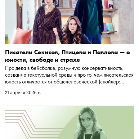
Писатели Секисов, Птицева и Павлова — о
юности, свободе и страхе
Про деда в бейсболке, разумную консервативность,
создание текстуальной среды и про то, чем писательская
юность отличается от общечеловеческой (спойлер:
ничем), литературный обозреватель Аcя Шевченко
21 апреля 2026 г.
поговорила с писателями Светланой Павловой, Ольгой
Птицевой и Антоном Секисовым для весеннего номера
«Сноба»