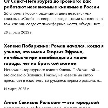
От Санкт-Петербурга до Грозного: как
работают независимые книжные в России
26 апреля в России отмечается день независимых
книжных. «Сноб» поговорил с владельцами магазинов о
том, как они создают атмосферные места, объединяют
сообщество и влияют на местную культуру
26 апреля 2025 г.
Хелена Побяржина: Роман начался, когда я
узнала, что имени Георгия Эфрона,
погибшего при освобождении моего
города, нет на братской могиле
История литературного взлета Хелены Побяржиной —
это сказка о Золушке. Никому не известный автор
присылает в издательство рукопись первого романа, и
ее немедленно берут в работу, а через несколько
14 марта 2025 г.
месяцев все обсуждают дебютный роман «Валсарб».
Теперь вышел и второй роман. Верит ли сама Хелена в
то, что стала героиней сказки, или сказок в
Антон Секисов: Релокант — это городской
литературном мире не бывает?
невротик с кофе навынос, попавший в