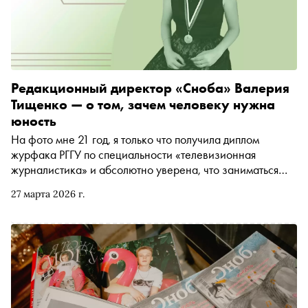
Редакционный директор «Сноба» Валерия
Тищенко — о том, зачем человеку нужна
юность
На фото мне 21 год, я только что получила диплом
журфака РГГУ по специальности «телевизионная
журналистика» и абсолютно уверена, что заниматься
журналистикой, особенно телевизионной, мне не
27 марта 2026 г.
придется больше никогда