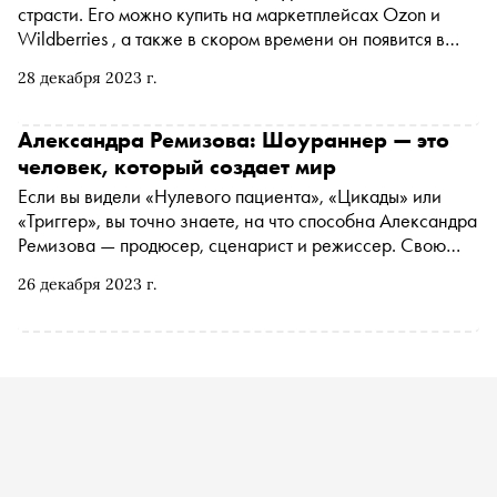
страсти. Его можно купить на маркетплейсах Ozon и
Wildberries , а также в скором времени он появится в
продаже в сетях «Азбука вкуса», «Глобус Гурмэ», Spar,
28 декабря 2023 г.
Selgros, «Окей», «Гиперглобус» и в киосках «Пресса»
Александра Ремизова: Шоураннер — это
человек, который создает мир
Если вы видели «Нулевого пациента», «Цикады» или
«Триггер», вы точно знаете, на что способна Александра
Ремизова — продюсер, сценарист и режиссер. Свою
колонку в 104-м номере журнала «Сноб» она посвятила
26 декабря 2023 г.
своей главной страсти — кино