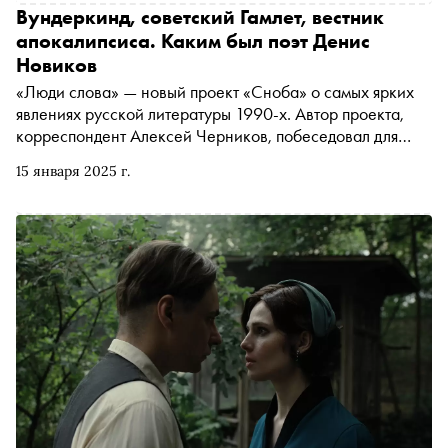
Вундеркинд, советский Гамлет, вестник
апокалипсиса. Каким был поэт Денис
Новиков
«Люди слова» — новый проект «Сноба» о самых ярких
явлениях русской литературы 1990-х. Автор проекта,
корреспондент Алексей Черников, побеседовал для
первого материала цикла с поэтом и культуртрегером
15 января 2025 г.
Борисом Кутенковым о судьбе поэта Дениса Новикова,
истории его любви с известной на весь мир
голливудской актрисой, о том, чем Новиков отличается
от Рыжего и Гандлевского, важно ли сохранять хорошие
отношения с «тусовкой», чтобы тебя печатали, почему
даже поэты-патриоты становятся эмигрантами и из-за
чего талантливые авторы, как правило, не заканчивают
Литературный институт