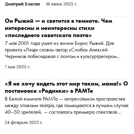
Садовой и заново открыть для себя Петербург
Дмитрий Елагин
16 июня 2025 г.
парне, решившем снять документальную картину о
друзьях матери, организовавших в 90-х рекламное
агентство. О том, как Кудрявцев добился искренности и
Он Рыжий — и светится в темноте. Чем
честности в кино о мифологизированном десятилетии, —
интересны и неинтересны стихи
в материале «Сноба»
«последнего советского поэта»
7 мая 2001 года ушел из жизни Борис Рыжий. Для
проекта «Люди слова» автор «Сноба» Алексей
Черников побеседовал с поэтом и культуртрегером
Борисом Кутенковым — о том, какую лирическую
7 мая 2025 г.
метавселенную создал Рыжий, можно ли говорить о
Рыжем как о концептуалисте и искушенном
постмодернисте, похож ли он на нейросеть,
«Я не хочу видеть этот мир таким, мама!» О
воспроизводящую эпигонские стихотворные тексты,
постановке «Родинки» в РАМТе
почему Рыжий неуловим для любых определений, чем
В Белой комнате РАМТа — антресольном пространстве
интересна его проза и есть ли в Борисе Борисовиче хоть
между этажами театра, где помещаются в лучшем случае
что-то индивидуальное
40–50 зрителей, — состоялась премьера спектакля
«Родинки». «Сноб» рассказывает о дебюте режиссера
24 февраля 2025 г.
Дмитрия Изместьева, ученика Марка Захарова, в
Российском академическом молодежном театре