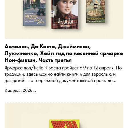
Асмолов, Да Коста, Джеймисон,
Лукьяненко, Хейг: гид по весенней ярмарке
Нон-фикшн. Часть третья
Ярмарка non/fictioN весна пройдёт с 9 по 12 апреля. По
традиции, здесь можно найти книги и для взрослых, и
для детей — от серьёзной документальной прозы до
детских историй. Завершающая часть подборки, в
8 апреля 2026 г.
которой о главных книгах ярмарки рассказывают
представители ведущих издательств страны