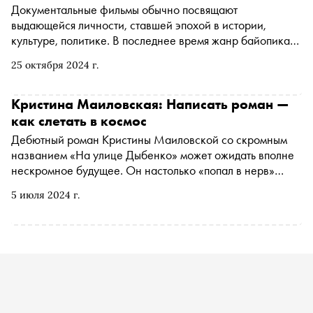
Документальные фильмы обычно посвящают
выдающейся личности, ставшей эпохой в истории,
культуре, политике. В последнее время жанр байопика
особенно популярен, а некоторые картины могут даже
25 октября 2024 г.
поспорить по востребованности с жанром игрового
кино. Есть документальные ленты, посвященные
социальному или природному явлению, историческому
Кристина Маиловская: Написать роман —
периоду, но на самом деле «документалки» всегда
как слетать в космос
описывают эпоху, страну, атмосферу и картину времени,
Дебютный роман Кристины Маиловской со скромным
раскрывая для зрителя в новом ракурсе и известных
названием «На улице Дыбенко» может ожидать вполне
людей, и мир сквозь призму частного взгляда. «Сноб»
нескромное будущее. Он настолько «попал в нерв»
выбрал семь фильмов последних лет, которые стоит
многим людям, что когда-нибудь, возможно, его назовут
увидеть
5 июля 2024 г.
главной книгой поколения. «Сноб» узнал у Кристины,
чем ценна любовь маргиналов, почему 90-е становятся
романтической эпохой и зачем об этом писать