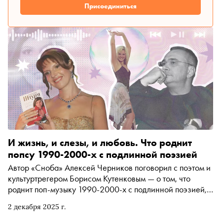
Присоединиться
И жизнь, и слезы, и любовь. Что роднит
попсу 1990-2000-х с подлинной поэзией
Автор «Сноба» Алексей Черников поговорил с поэтом и
культуртрегером Борисом Кутенковым — о том, что
роднит поп-музыку 1990-2000-х с подлинной поэзией,
чем отличается текст песни от настоящего
2 декабря 2025 г.
стихотворения, что интересного в песнях Жасмин,