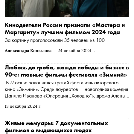
Кинодеятели России признали «Мастера и
Маргариту» лучшим фильмом 2024 года
За картину проголосовали 35 человек из 100
Александра Копылова
24 декабря 2024 г.
Любовь до гроба, жажда победы и бизнес в
90-е: главные фильмы фестиваля «Зимний»
В Москве закончился третий фестиваль авторского
кино «Зимний». Среди лауреатов — новогодняя комедия
Данила Иванова «Операция „Холодно”», драма Алены
Званцовой «День недели — любой» и дебютная работа
13 декабря 2024 г.
Виктории Мокеровой «Чувства». Об этих и других
достойных внимания кинолентах — рассказывает Катя
Загвоздкина
Живые мемуары: 7 документальных
фильмов о выдающихся людях