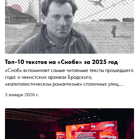
Топ-10 текстов на «Снобе» за 2025 год
«Сноб» вспоминает самые читаемые тексты прошедшего
года: о чекистских архивах Бродского,
«капиталистическом романтизме» столичных улиц,
поисках Бога на Таймыре и Ленина в хрониках
3 января 2026 г.
революции, об обратной стороне гениальности
Пушкина и Райкина и о том, почему мифы (будь то
«голые платья» или стиляги) живут дольше своих
создателей. Тексты, без которых воспоминания о 2025
годе будут, честное слово, неполными