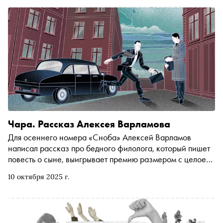
Меладзе, Пирокинезиса и Натальи Штурм, и где
границы между поэзией и не-поэзией
Чара. Рассказ Алексея Варламова
Для осеннего номера «Сноба» Алексей Варламов
написал рассказ про бедного филолога, который пишет
повесть о сыне, выигрывает премию размером с целое
состояние, получает деньги от загадочного олигарха на
10 октября 2025 г.
ночном мосту и прячет их в банке из-под огурцов