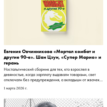
Евгения Овчинникова «Мортал комбат и
другие 90-е». Шан Цзун, «Супер Марио» и
герань
Ностальгический сборник для тех, кто взрослел в
девяностые, когда зарплату выдавали товарами, свет
отключали без предупреждения, а вкладыши от жвачек
превращались в ценную валюту. Евгения Овчинникова
1 марта 2026 г.
вспоминает детство в северном Казахстане, но делает
это так, что хочется завернуться в одеяло и тоже
пересмотреть «Мортал комбат». Книга вышла в
издательстве «Альпина.Проза». «Сноб» публикует главу