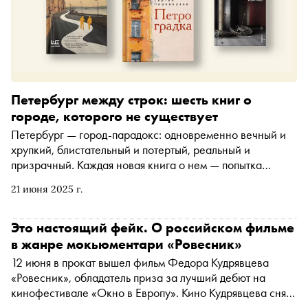
Петербург между строк: шесть книг о
городе, которого не существует
Петербург — город-парадокс: одновременно вечный и
хрупкий, блистательный и потертый, реальный и
призрачный. Каждая новая книга о нем — попытка
уловить эту двойственность. В летнем номере «Сноба»
21 июня 2025 г.
шесть современных романов и сборников, где Питер
становится то декорацией, то полноценным героем.
Здесь есть драматичная история о попытках спасти
Это настоящий фейк. О российском фильме
ускользающую красоту, ироничные зарисовки из жизни
в жанре мокьюментари «Ровесник»
городских чудаков, ностальгические воспоминания о
12 июня в прокат вышел фильм Федора Кудрявцева
90-х и детективные сюжеты, где исхоженные вдоль и
«Ровесник», обладатель приза за лучший дебют на
поперек улицы превращаются в лабиринт. Словом,
кинофестивале «Окно в Европу». Кино Кудрявцева снято
будьте готовы отправиться на прогулку от Дворцовой до
в жанре мокьюментари и рассказывает о молодом