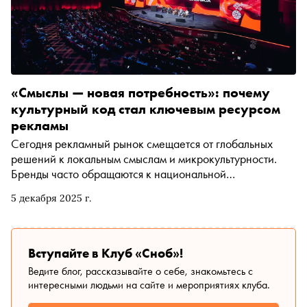
«Смыслы — новая потребность»: почему
культурный код стал ключевым ресурсом
рекламы
Сегодня рекламный рынок смещается от глобальных
решений к локальным смыслам и микрокультурности.
Бренды часто обращаются к национальной
идентичности, культурным кодам регионов и знакомым
5 декабря 2025 г.
визуальным образам, чтобы создавать коммуникации,
которые мгновенно вызывают эмоции. Представители
рекламного рынка рассуждают, почему «смыслы»
становятся важнее скидок, как гиперлокальность
Вступайте в Клуб «Сноб»!
формирует новые подходы в креативе и чем вдохновляет
Ведите блог, рассказывайте о себе, знакомьтесь с
современную индустрию эстетика России — от былин до
интересными людьми на сайте и мероприятиях клуба.
90-х